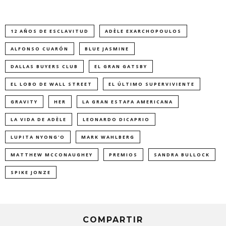
12 AÑOS DE ESCLAVITUD
ADÈLE EXARCHOPOULOS
ALFONSO CUARÓN
BLUE JASMINE
DALLAS BUYERS CLUB
EL GRAN GATSBY
EL LOBO DE WALL STREET
EL ÚLTIMO SUPERVIVIENTE
GRAVITY
HER
LA GRAN ESTAFA AMERICANA
LA VIDA DE ADÈLE
LEONARDO DICAPRIO
LUPITA NYONG'O
MARK WAHLBERG
MATTHEW MCCONAUGHEY
PREMIOS
SANDRA BULLOCK
SPIKE JONZE
COMPARTIR