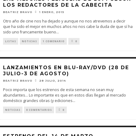
LOS REDACTORES DE LA CABECITA
BEATRIZ BRAVO
1 ENERO, 2015
Otro año de cine nos ha dejado y aunque no nos atrevemos a decir
que ha sido el mejor en muchos años no nos cabe la duda de que sí ha
sido uno francamente bueno
...
LISTAS
NOTICIAS
1 COMENARIO
0
LANZAMIENTOS EN BLU-RAY/DVD (28 DE
JULIO-3 DE AGOSTO)
BEATRIZ BRAVO
28 JULIO, 2014
Poco importa que los estrenos de esta semana no sean muy
abundantes... Lo importante es que en estos días llegan al mercado
doméstico grandes obras (y ediciones
...
NOTICIAS
0 COMENTARIOS
0