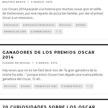
BEATRIZ BRAVO
5 MARZO, 2014
Los Oscars 2014 pasarán a la historia por muchas cosas (por el selfie
de DeGeneres, por ese reparto de pizza tan familiar, por dar el primer
Oscar a un mexicano
...
ESPECIALES
ESPECIALES PRINCIPALES
NOTICIAS
OSCARS
PREMIOS DE CINE
0 COMENTARIOS
0
GANADORES DE LOS PREMIOS OSCAR
2014
JUANMA DE MIGUEL
3 MARZO, 2014
Hay veces que no es tan fácil decir eso de "la gran ganadora de la
noche ha sido..." porque estos Oscars han dejado una nueva película
ganadora del Oscar, 12 añ
...
NOTICIAS
OSCARS
PREMIOS DE CINE
0 COMENTARIOS
0
20 CURIOSIDADES SOBRE LOS OSCAR