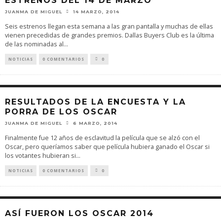
ESTRENOS DEL 14 DE MARZO
JUANMA DE MIGUEL
14 MARZO, 2014
Seis estrenos llegan esta semana a las gran pantalla y muchas de ellas
vienen precedidas de grandes premios. Dallas Buyers Club es la última
de las nominadas al
...
NOTICIAS
0 COMENTARIOS
0
RESULTADOS DE LA ENCUESTA Y LA
PORRA DE LOS OSCAR
JUANMA DE MIGUEL
6 MARZO, 2014
Finalmente fue 12 años de esclavitud la película que se alzó con el
Oscar, pero queríamos saber que película hubiera ganado el Oscar si
los votantes hubieran si
...
NOTICIAS
0 COMENTARIOS
0
ASÍ FUERON LOS OSCAR 2014