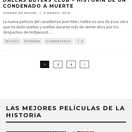
DALLAS BUYERS CLUB – HISTORIA DE UN
CONDENADO A MUERTE
JUANMA DE MIGUEL
2 MARZO, 2014
La nueva película del canadiense Jean-Marc Vallée es una de esas obra
que ha dado vueltas y vueltas durante más de veinte años por los
despachos de Hollywood.
...
CRÍTICAS
ESTRENOS
0 COMENTARIOS
0
1
2
3
LAS MEJORES PELÍCULAS DE LA
HISTORIA