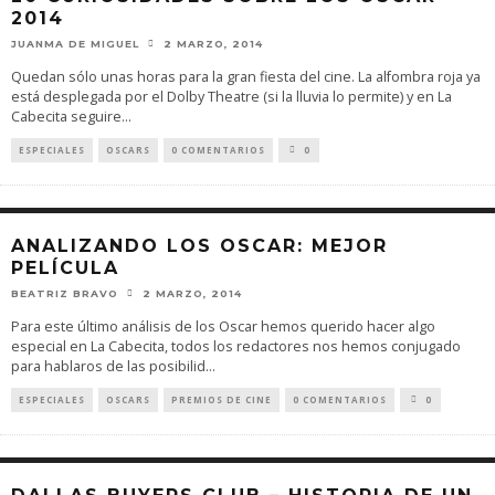
2014
JUANMA DE MIGUEL
2 MARZO, 2014
Quedan sólo unas horas para la gran fiesta del cine. La alfombra roja ya
está desplegada por el Dolby Theatre (si la lluvia lo permite) y en La
Cabecita seguire
...
ESPECIALES
OSCARS
0 COMENTARIOS
0
ANALIZANDO LOS OSCAR: MEJOR
PELÍCULA
BEATRIZ BRAVO
2 MARZO, 2014
Para este último análisis de los Oscar hemos querido hacer algo
especial en La Cabecita, todos los redactores nos hemos conjugado
para hablaros de las posibilid
...
ESPECIALES
OSCARS
PREMIOS DE CINE
0 COMENTARIOS
0