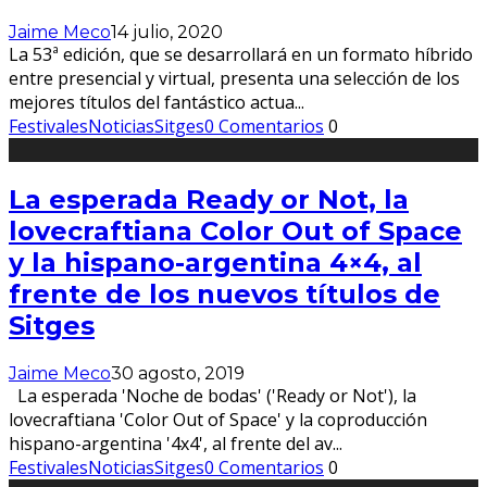
Jaime Meco
14 julio, 2020
La 53ª edición, que se desarrollará en un formato híbrido
entre presencial y virtual, presenta una selección de los
mejores títulos del fantástico actua
...
Festivales
Noticias
Sitges
0 Comentarios
0
La esperada Ready or Not, la
lovecraftiana Color Out of Space
y la hispano-argentina 4×4, al
frente de los nuevos títulos de
Sitges
Jaime Meco
30 agosto, 2019
La esperada 'Noche de bodas' ('Ready or Not'), la
lovecraftiana 'Color Out of Space' y la coproducción
hispano-argentina '4x4', al frente del av
...
Festivales
Noticias
Sitges
0 Comentarios
0