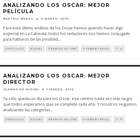
ANALIZANDO LOS OSCAR: MEJOR
PELÍCULA
BEATRIZ BRAVO
2 MARZO, 2014
Para este último análisis de los Oscar hemos querido hacer algo
especial en La Cabecita, todos los redactores nos hemos conjugado
para hablaros de las posibilid
...
ESPECIALES
OSCARS
PREMIOS DE CINE
0 COMENTARIOS
0
ANALIZANDO LOS OSCAR: MEJOR
DIRECTOR
JUANMA DE MIGUEL
1 MARZO, 2014
Ya sólo queda un día para los Oscar, ese camino (cada vez más largo)
que todos esperamos que se complete cada año. Y nosotros seguimos
analizando las categorías
...
ESPECIALES
OSCARS
PREMIOS DE CINE
0 COMENTARIOS
0