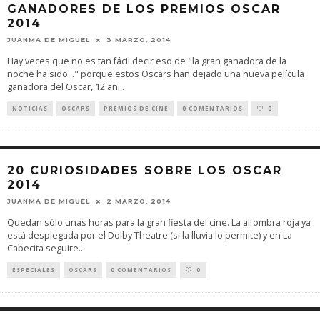
GANADORES DE LOS PREMIOS OSCAR
2014
JUANMA DE MIGUEL
3 MARZO, 2014
Hay veces que no es tan fácil decir eso de "la gran ganadora de la
noche ha sido..." porque estos Oscars han dejado una nueva película
ganadora del Oscar, 12 añ
...
NOTICIAS
OSCARS
PREMIOS DE CINE
0 COMENTARIOS
0
20 CURIOSIDADES SOBRE LOS OSCAR
2014
JUANMA DE MIGUEL
2 MARZO, 2014
Quedan sólo unas horas para la gran fiesta del cine. La alfombra roja ya
está desplegada por el Dolby Theatre (si la lluvia lo permite) y en La
Cabecita seguire
...
ESPECIALES
OSCARS
0 COMENTARIOS
0