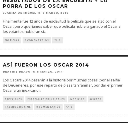
RESULTADOS DE LA ENCUESTA Y LA
PORRA DE LOS OSCAR
JUANMA DE MIGUEL
6 MARZO, 2014
Finalmente fue 12 años de esclavitud la película que se alzó con el
Oscar, pero queríamos saber que película hubiera ganado el Oscar si
los votantes hubieran si
...
NOTICIAS
0 COMENTARIOS
0
ASÍ FUERON LOS OSCAR 2014
BEATRIZ BRAVO
5 MARZO, 2014
Los Oscars 2014 pasarán a la historia por muchas cosas (por el selfie
de DeGeneres, por ese reparto de pizza tan familiar, por dar el primer
Oscar a un mexicano
...
ESPECIALES
ESPECIALES PRINCIPALES
NOTICIAS
OSCARS
PREMIOS DE CINE
0 COMENTARIOS
0