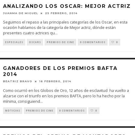
ANALIZANDO LOS OSCAR: MEJOR ACTRIZ
JUANMA DE MIGUEL
25 FEBRERO, 2014
Seguimos el repaso a las principales categorías de los Oscar, en esta
ocasión hablamos de la categoría de Mejor actriz, dónde están
presentes cuatro actrices qu
...
ESPECIALES
OSCARS
PREMIOS DE CINE
0 COMENTARIOS
0
GANADORES DE LOS PREMIOS BAFTA
2014
BEATRIZ BRAVO
16 FEBRERO, 2014
Como ocurrió en los Globos de Oro, 12 años de esclavitud ha vuelto a
alzarse con el triunfo en los premios BAFTA, pero lo ha hecho por la
mínima, consiguiend
...
NOTICIAS
PREMIOS DE CINE
0 COMENTARIOS
0