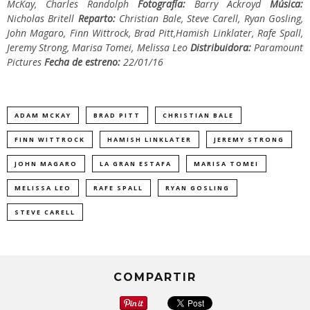
McKay, Charles Randolph
Fotografía:
Barry Ackroyd
Música:
Nicholas Britell
Reparto:
Christian Bale, Steve Carell, Ryan Gosling,
John Magaro, Finn Wittrock, Brad Pitt,Hamish Linklater, Rafe Spall,
Jeremy Strong, Marisa Tomei, Melissa Leo
Distribuidora:
Paramount
Pictures
Fecha de estreno:
22/01/16
ADAM MCKAY
BRAD PITT
CHRISTIAN BALE
FINN WITTROCK
HAMISH LINKLATER
JEREMY STRONG
JOHN MAGARO
LA GRAN ESTAFA
MARISA TOMEI
MELISSA LEO
RAFE SPALL
RYAN GOSLING
STEVE CARELL
COMPARTIR