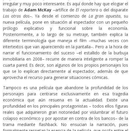
irregular y muy poco interesante. Es aquí donde hay que elogiar el
trabajo de
Adam McKay
–artífice de
El reportero
o del disparate
Los otros dos
–. Ya desde el comienzo de
La gran apuesta
, su
nueva película, pone en situación al espectador con un pequeño
prólogo explicativo y funcional sobre la economía.
Posteriormente, a lo largo de su metraje, también explica la
diferente terminología que maneja el film –muchas veces con
intertextos que van apareciendo en la pantalla–. Pero a la hora de
narrar el funcionamiento del suceso –el estallido de la burbuja
inmobiliaria en 2008– recurre de manera inteligente a romper la
cuarta pared. Es decir, son algunos de los propios personajes los
que se lo explican directamente al espectador, además de que
aprovecha el recurso para generar situaciones cómicas.
Tampoco es una película que abandone la profundidad de los
personajes para centrarse exclusivamente en esa tragedia
económica que aún resuena en la actualidad. Existe una
profundidad en los principales protagonistas – todos ellos figuras
reales que adquirieron gran notoriedad por vislumbrar el futuro
colapso económico y por apostar en contra de los bancos– de la
trama mediante flashback. No ensucian la narración, pues
formalmente respetan la esencia de la película, que oscila entre el