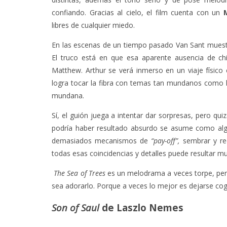
confiando. Gracias al cielo, el film cuenta con un
libres de cualquier miedo.
En las escenas de un tiempo pasado Van Sant muestr
El truco está en que esa aparente ausencia de ch
Matthew. Arthur se verá inmerso en un viaje físic
logra tocar la fibra con temas tan mundanos como la 
mundana.
Sí, el guión juega a intentar dar sorpresas, pero qu
podría haber resultado absurdo se asume como algo 
demasiados mecanismos de
“pay-off”,
sembrar y re
todas esas coincidencias y detalles puede resultar m
The Sea of Trees
es un melodrama a veces torpe, per
sea adorarlo. Porque a veces lo mejor es dejarse cog
Son of Saul
de Laszlo Nemes