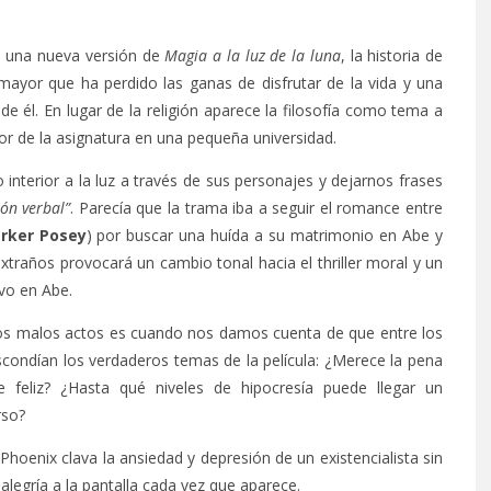
a una nueva versión de
Magia a la luz de la luna
, la historia de
yor que ha perdido las ganas de disfrutar de la vida y una
 él. En lugar de la religión aparece la filosofía como tema a
or de la asignatura en una pequeña universidad.
o interior a la luz a través de sus personajes y dejarnos frases
ón verbal”
. Parecía que la trama iba a seguir el romance entre
rker
Posey
) por buscar una huída a su matrimonio en Abe y
traños provocará un cambio tonal hacia el thriller moral y un
vo en Abe.
 los malos actos es cuando nos damos cuenta de que entre los
escondían los verdaderos temas de la película: ¿Merece la pena
rse feliz? ¿Hasta qué niveles de hipocresía puede llegar un
rso?
 Phoenix clava la ansiedad y depresión de un existencialista sin
 alegría a la pantalla cada vez que aparece.