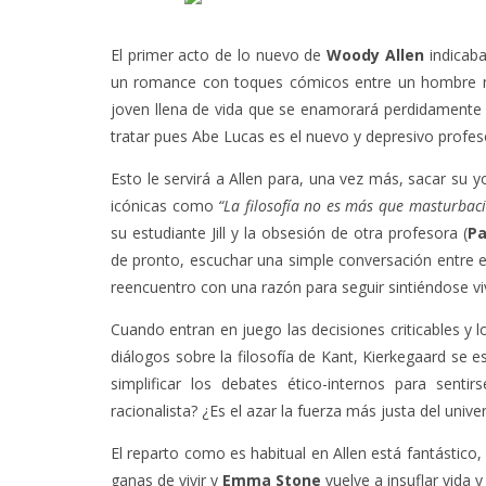
El primer acto de lo nuevo de
Woody Allen
indicab
un romance con toques cómicos entre un hombre ma
joven llena de vida que se enamorará perdidamente de
tratar pues Abe Lucas es el nuevo y depresivo profes
Esto le servirá a Allen para, una vez más, sacar su y
icónicas como
“La filosofía no es más que masturbaci
su estudiante Jill y la obsesión de otra profesora (
Pa
de pronto, escuchar una simple conversación entre ex
reencuentro con una razón para seguir sintiéndose vi
Cuando entran en juego las decisiones criticables y
diálogos sobre la filosofía de Kant, Kierkegaard se 
simplificar los debates ético-internos para senti
racionalista? ¿Es el azar la fuerza más justa del unive
El reparto como es habitual en Allen está fantástico,
ganas de vivir y
Emma Stone
vuelve a insuflar vida y