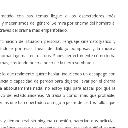
metido con sus temas llegue a los espectadores más
s y mecanismos del género. Se mira por encima del hombro al
través del drama más emperifollado.
inación de situación personal, lenguaje cinematográfico y
ándose por esas líneas de diálogo pomposas y la música
a asomar lágrimas en tus ojos. Sabes perfectamente cómo lo ha
emas, creciendo poco a poco de la tierra sembrada.
 lo que realmente quiere hablar, induciendo un desapego con
iencia o capacidad de perdón para dejarse llevar por el drama
a absolutamente nada, no estoy aquí para atacar por qué la
uevo del estadounidense. Mi trabajo como, más que probable,
or las que ha conectado conmigo a pesar de ciertos fallos que
ks y tiempo real sin ninguna conexión, parecían dos películas
mática estaba ya presente así que resultaba difícil seguir