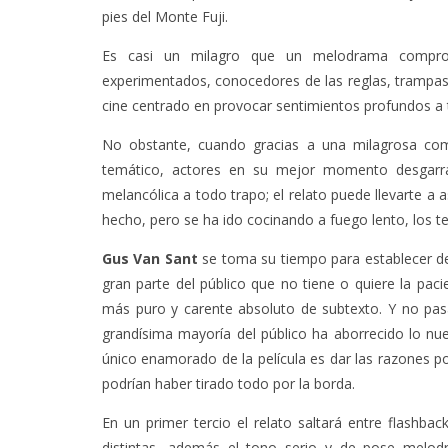
pies del Monte Fuji.
Es casi un milagro que un melodrama compro
experimentados, conocedores de las reglas, trampa
cine centrado en provocar sentimientos profundos a 
No obstante, cuando gracias a una milagrosa comb
temático, actores en su mejor momento desgarr
melancólica a todo trapo; el relato puede llevarte 
hecho, pero se ha ido cocinando a fuego lento, los t
Gus Van Sant
se toma su tiempo para establecer de
gran parte del público que no tiene o quiere la pac
más puro y carente absoluto de subtexto. Y no pas
grandísima mayoría del público ha aborrecido lo n
único enamorado de la película es dar las razones p
podrían haber tirado todo por la borda.
En un primer tercio el relato saltará entre flashbac
distintas, además el tono serio y de pose melodra