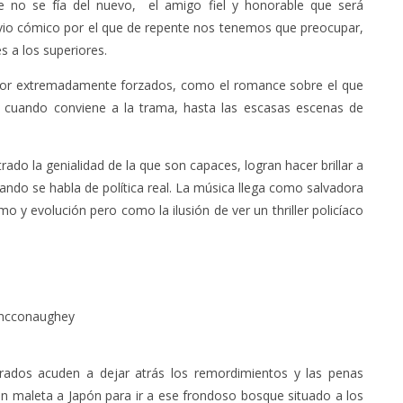
que no se fía del nuevo, el amigo fiel y honorable que será
livio cómico por el que de repente nos tenemos que preocupar,
s a los superiores.
mor extremadamente forzados, como el romance sobre el que
es cuando conviene a la trama, hasta las escasas escenas de
ado la genialidad de la que son capaces, logran hacer brillar a
ando se habla de política real. La música llega como salvadora
 y evolución pero como la ilusión de ver un thriller policíaco
rados acuden a dejar atrás los remordimientos y las penas
á sin maleta a Japón para ir a ese frondoso bosque situado a los