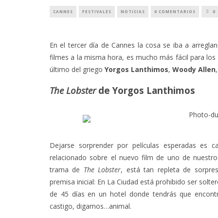
CANNES
FESTIVALES
NOTICIAS
0 COMENTARIOS
0
En el tercer día de Cannes la cosa se iba a arregla
filmes a la misma hora, es mucho más fácil para los d
último del griego
Yorgos Lanthimos
,
Woody Allen
The Lobster
de Yorgos Lanthimos
Dejarse sorprender por películas esperadas es 
relacionado sobre el nuevo film de uno de nuestro
trama de
The Lobster
, está tan repleta de sorpre
premisa inicial: En La Ciudad está prohibido ser sol
de 45 días en un hotel donde tendrás que encontr
castigo, digamos…animal.