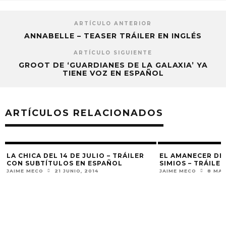
ARTÍCULO ANTERIOR
ANNABELLE – TEASER TRÁILER EN INGLÉS
ARTÍCULO SIGUIENTE
GROOT DE ‘GUARDIANES DE LA GALAXIA’ YA
TIENE VOZ EN ESPAÑOL
ARTÍCULOS RELACIONADOS
LA CHICA DEL 14 DE JULIO – TRÁILER
EL AMANECER DE
CON SUBTÍTULOS EN ESPAÑOL
SIMIOS – TRÁILE
JAIME MECO
21 JUNIO, 2014
JAIME MECO
8 MAY