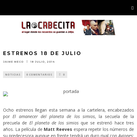
ESTRENOS 18 DE JULIO
JAIME MECO
18 JULIO, 2014
NOTICIAS
0 COMENTARIOS
0
Ocho estrenos llegan esta semana a la cartelera, encabezados
por
El amanecer del planeta de los simios
, la secuela de la
precuela de
El planeta de los simios
que se estrenó hace tres
años. La película de
Matt Reeves
espera repetir los números de
su predecesora aunque en frente tendrá un duro rival con
Aviones: