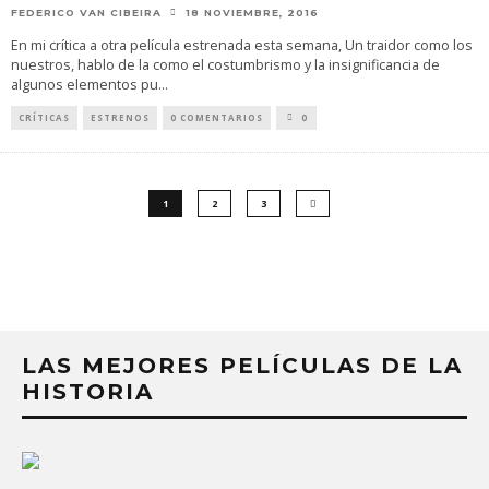
FEDERICO VAN CIBEIRA
18 NOVIEMBRE, 2016
En mi crítica a otra película estrenada esta semana, Un traidor como los
nuestros, hablo de la como el costumbrismo y la insignificancia de
algunos elementos pu
...
CRÍTICAS
ESTRENOS
0 COMENTARIOS
0
1
2
3
LAS MEJORES PELÍCULAS DE LA
HISTORIA