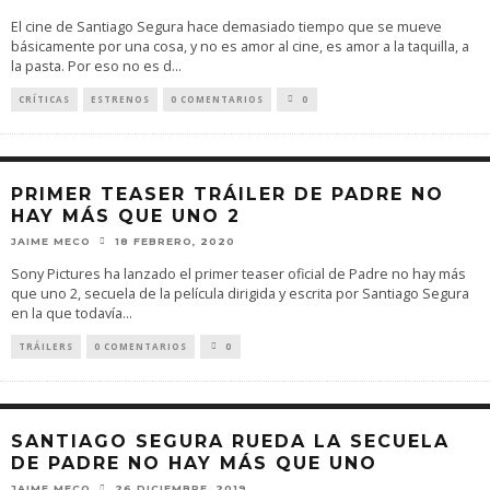
El cine de Santiago Segura hace demasiado tiempo que se mueve
básicamente por una cosa, y no es amor al cine, es amor a la taquilla, a
la pasta. Por eso no es d
...
CRÍTICAS
ESTRENOS
0 COMENTARIOS
0
PRIMER TEASER TRÁILER DE PADRE NO
HAY MÁS QUE UNO 2
JAIME MECO
18 FEBRERO, 2020
Sony Pictures ha lanzado el primer teaser oficial de Padre no hay más
que uno 2, secuela de la película dirigida y escrita por Santiago Segura
en la que todavía
...
TRÁILERS
0 COMENTARIOS
0
SANTIAGO SEGURA RUEDA LA SECUELA
DE PADRE NO HAY MÁS QUE UNO
JAIME MECO
26 DICIEMBRE, 2019