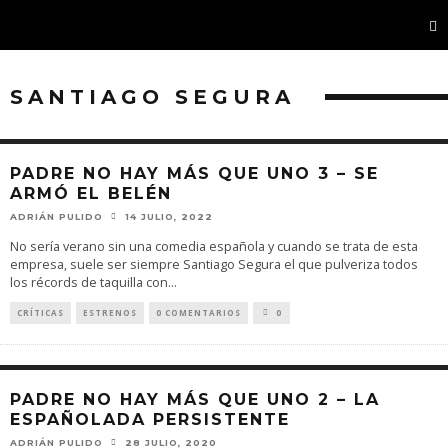
SANTIAGO SEGURA
PADRE NO HAY MÁS QUE UNO 3 – SE
ARMÓ EL BELÉN
ADRIÁN PULIDO
14 JULIO, 2022
No sería verano sin una comedia española y cuando se trata de esta
empresa, suele ser siempre Santiago Segura el que pulveriza todos
los récords de taquilla con
...
CRÍTICAS
ESTRENOS
0 COMENTARIOS
0
PADRE NO HAY MÁS QUE UNO 2 – LA
ESPAÑOLADA PERSISTENTE
ADRIÁN PULIDO
28 JULIO, 2020