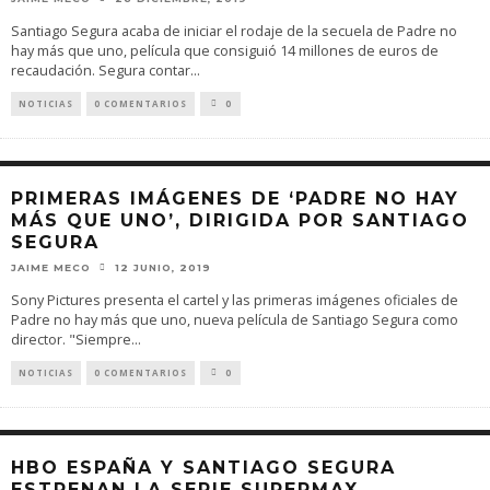
Santiago Segura acaba de iniciar el rodaje de la secuela de Padre no
hay más que uno, película que consiguió 14 millones de euros de
recaudación. Segura contar
...
NOTICIAS
0 COMENTARIOS
0
PRIMERAS IMÁGENES DE ‘PADRE NO HAY
MÁS QUE UNO’, DIRIGIDA POR SANTIAGO
SEGURA
JAIME MECO
12 JUNIO, 2019
Sony Pictures presenta el cartel y las primeras imágenes oficiales de
Padre no hay más que uno, nueva película de Santiago Segura como
director. "Siempre
...
NOTICIAS
0 COMENTARIOS
0
HBO ESPAÑA Y SANTIAGO SEGURA
ESTRENAN LA SERIE SUPERMAX