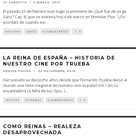
LA CABECITA
4 MARZO, 2017
El pasado 23 de febrero tuvo lugar la premiere de ¿Qué fue de Jorge
Sanz? Cap. 8, que se estrena hoy 4 de marzo en Movistar Plus. “¿Os
acordáis de cuando exi
...
NOTICIAS
SERIES
0 COMENTARIOS
0
LA REINA DE ESPAÑA – HISTORIA DE
NUESTRO CINE POR TRUEBA
ADRIÁN PULIDO
25 NOVIEMBRE, 2016
Han pasado ya dieciocho años desde que Fernando Trueba diese al
mundo una clase magistral de nuestro cine español Vol.1 en su
encantadora La Niña de tus Ojos, (
...
CRÍTICAS
ESTRENOS
0 COMENTARIOS
0
COMO REINAS – REALEZA
DESAPROVECHADA