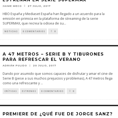
JAIME MECO
27 JULIO, 2017
HBO España y Mediaset España han llegado a un acuerdo para la
emisión en primicia en la plataforma de streaming de la serie
SUPERMAX, que recrea la odisea de su
...
NOTICIAS
0 COMENTARIOS
0
A 47 METROS – SERIE B Y TIBURONES
PARA REFRESCAR EL VERANO
ADRIÁN PULIDO
20 JULIO, 2017
Dando por asumido que somos capaces de disfrutar y amar el cine de
Serie B (pese a sus muchos prejuicios y problemas), A 47 metros llega
como una refrescante y
...
CRÍTICAS
ESTRENOS
0 COMENTARIOS
0
PREMIERE DE ¿QUÉ FUE DE JORGE SANZ?