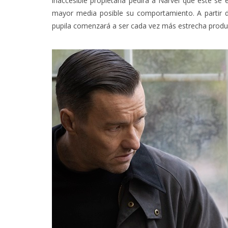
inaccesible propietaria pedirá a Narvel que éste se 
mayor media posible su comportamiento. A partir d
pupila comenzará a ser cada vez más estrecha produci