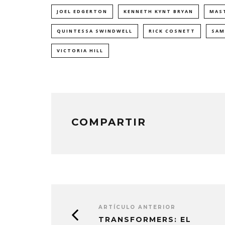
JOEL EDGERTON
KENNETH KYNT BRYAN
MAS
QUINTESSA SWINDWELL
RICK COSNETT
SAM
VICTORIA HILL
COMPARTIR
ARTÍCULO ANTERIOR
TRANSFORMERS: EL