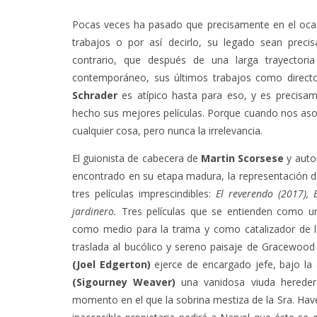
Pocas veces ha pasado que precisamente en el ocas
trabajos o por así decirlo, su legado sean prec
contrario, que después de una larga trayector
contemporáneo, sus últimos trabajos como directo
Schrader
es atípico hasta para eso, y es precisa
hecho sus mejores películas. Porque cuando nos as
cualquier cosa, pero nunca la irrelevancia.
El guionista de cabecera de
Martin Scorsese
y auto
encontrado en su etapa madura, la representación de
tres películas imprescindibles:
El reverendo (2017), 
jardinero.
Tres películas que se entienden como 
como medio para la trama y como catalizador de 
traslada al bucólico y sereno paisaje de Gracewood
(Joel Edgerton)
ejerce de encargado jefe, bajo la 
(Sigourney Weaver)
una vanidosa viuda hereder
momento en el que la sobrina mestiza de la Sra. Hav