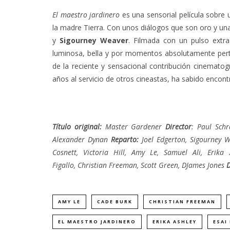
El maestro jardinero
es una sensorial película sobr
la madre Tierra. Con unos diálogos que son oro y un
y
Sigourney Weaver
. Filmada con un pulso extr
luminosa, bella y por momentos absolutamente pert
de la reciente y sensacional contribución cinematog
años al servicio de otros cineastas, ha sabido encont
Título original:
Master Gardener
Director
: Paul Schr
Alexander Dynan
Reparto:
Joel Edgerton, Sigourney W
Cosnett, Victoria Hill, Amy Le, Samuel Ali, Erika
Figallo, Christian Freeman, Scott Green, DJames Jones
D
AMY LE
CADE BURK
CHRISTIAN FREEMAN
EL MAESTRO JARDINERO
ERIKA ASHLEY
ESAI