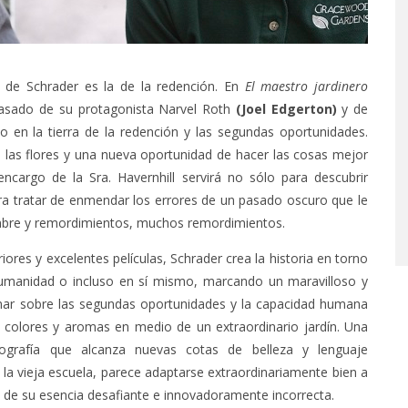
e de Schrader es la de la redención. En
El maestro jardinero
pasado de su protagonista Narvel Roth
(Joel Edgerton)
y de
n la tierra de la redención y las segundas oportunidades.
las flores y una nueva oportunidad de hacer las cosas mejor
ncargo de la Sra. Havernhill servirá no sólo para descubrir
ra tratar de enmendar los errores de un pasado oscuro que le
dumbre y remordimientos, muchos remordimientos.
res y excelentes películas, Schrader crea la historia en torno
humanidad o incluso en sí mismo, marcando un maravilloso y
nar sobre las segundas oportunidades y la capacidad humana
s colores y aromas en medio de un extraordinario jardín. Una
mografía que alcanza nuevas cotas de belleza y lenguaje
a vieja escuela, parece adaptarse extraordinariamente bien a
a de su esencia desafiante e innovadoramente incorrecta.