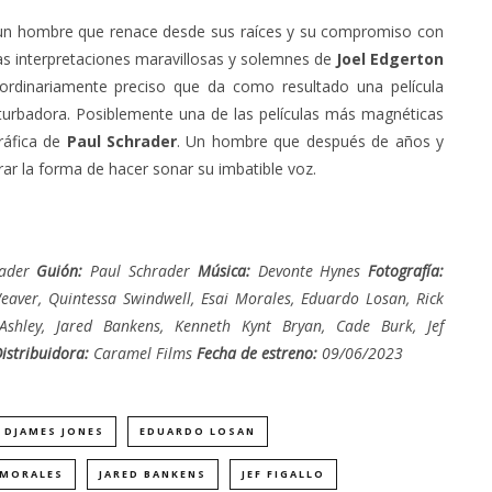
e un hombre que renace desde sus raíces y su compromiso con
as interpretaciones maravillosas y solemnes de
Joel Edgerton
aordinariamente preciso que da como resultado una película
urbadora. Posiblemente una de las películas más magnéticas
ráfica de
Paul Schrader
. Un hombre que después de años y
rar la forma de hacer sonar su imbatible voz.
ader
Guión:
Paul Schrader
Música:
Devonte Hynes
Fotografía:
eaver, Quintessa Swindwell, Esai Morales, Eduardo Losan, Rick
 Ashley, Jared Bankens, Kenneth Kynt Bryan, Cade Burk, Jef
istribuidora:
Caramel Films
Fecha de estreno:
09/06/2023
DJAMES JONES
EDUARDO LOSAN
 MORALES
JARED BANKENS
JEF FIGALLO