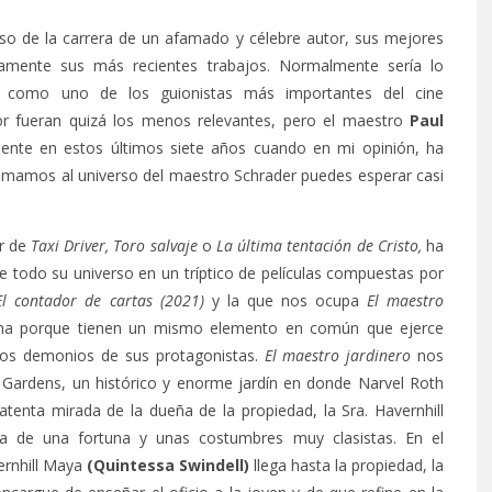
o de la carrera de un afamado y célebre autor, sus mejores
isamente sus más recientes trabajos. Normalmente sería lo
ia como uno de los guionistas más importantes del cine
r fueran quizá los menos relevantes, pero el maestro
Paul
mente en estos últimos siete años cuando en mi opinión, ha
omamos al universo del maestro Schrader puedes esperar casi
r de
Taxi Driver, Toro salvaje
o
La última tentación de Cristo,
ha
 todo su universo en un tríptico de películas compuestas por
El contador de cartas (2021)
y la que nos ocupa
El maestro
una porque tienen un mismo elemento en común que ejerce
los demonios de sus protagonistas.
El maestro jardinero
nos
 Gardens, un histórico y enorme jardín en donde Narvel Roth
atenta mirada de la dueña de la propiedad, la Sra. Havernhill
a de una fortuna y unas costumbres muy clasistas. En el
ernhill Maya
(Quintessa Swindell)
llega hasta la propiedad, la