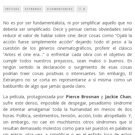
CRÍTICAS
ESTRENOS
0 COMENTARIOS
0
No es por ser fundamentalista, ni por simplificar aquello que no
debería ser simplificado. Decir y pensar ciertas obviedades sería
reducir el valor de hablar sobre cine; decir cosas como “Ojalá la
acción fuese simplemente acción” dejando todo el peso a la
cuestión de los géneros cinematográficos, proferir el clásico
“Antes el cine era…” o enfrentar cada obra con el objetivo de
cumplir todos nuestros prejuicios, sean malos o buenos. En
ningún sentido la declaración o surgimiento de esas cosas
podrían traer cosas positivas o interesantes. Sin embargo, El
Extranjero no se corta en representarse a sí misma como un
batiburrillo de algo que jamás queda claro.
La película, protagonizada por
Pierce Brosnan
y
Jackie Chan
,
sufre este denso, imposible de despegar, pesadísimo síndrome
de intentar amalgamar toda la humanidad en menos de dos
horas. Política, sentimientos, tensión, acción, todo atropellado. Y,
sin embargo, no cae en muchísimos otros síndromes que sí
resultan demasiado molestos como para ser puestos en palabras
sin entrar, otra vez, a simplificar o en el enfado loco de estos