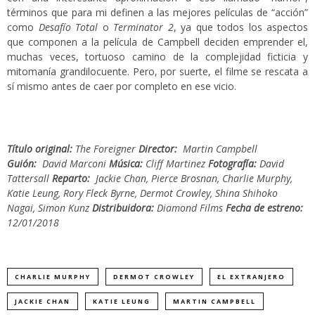
términos que para mi definen a las mejores películas de “acción”
como
Desafío Total
o
Terminator 2
, ya que todos los aspectos
que componen a la película de Campbell deciden emprender el,
muchas veces, tortuoso camino de la complejidad ficticia y
mitomanía grandilocuente. Pero, por suerte, el filme se rescata a
sí mismo antes de caer por completo en ese vicio.
Título original:
The Foreigner
Director:
Martin Campbell
Guión:
David Marconi
Música:
Cliff Martinez
Fotografía:
David
Tattersall
Reparto:
Jackie Chan, Pierce Brosnan, Charlie Murphy,
Katie Leung, Rory Fleck Byrne, Dermot Crowley, Shina Shihoko
Nagai, Simon Kunz
Distribuidora:
Diamond Films
Fecha de estreno:
12/01/2018
CHARLIE MURPHY
DERMOT CROWLEY
EL EXTRANJERO
JACKIE CHAN
KATIE LEUNG
MARTIN CAMPBELL