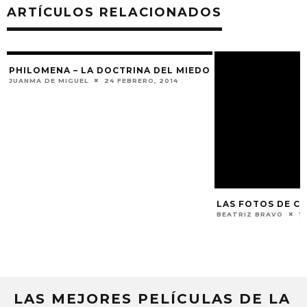
ARTÍCULOS RELACIONADOS
PHILOMENA – LA DOCTRINA DEL MIEDO
JUANMA DE MIGUEL
24 FEBRERO, 2014
LAS FOTOS DE CAN
BEATRIZ BRAVO
1
LAS MEJORES PELÍCULAS DE LA