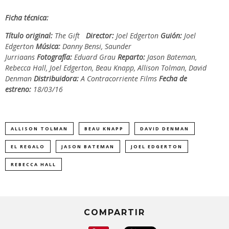
Ficha técnica:
Título original:
The Gift
Director:
Joel Edgerton
Guión:
Joel
Edgerton
Música:
Danny Bensi, Saunder
Jurriaans
Fotografía:
Eduard Grau
Reparto:
Jason Bateman,
Rebecca Hall, Joel Edgerton, Beau Knapp, Allison Tolman, David
Denman
Distribuidora:
A Contracorriente Films
Fecha de
estreno:
18/03/16
ALLISON TOLMAN
BEAU KNAPP
DAVID DENMAN
EL REGALO
JASON BATEMAN
JOEL EDGERTON
REBECCA HALL
COMPARTIR