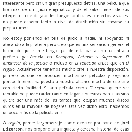
interesante pero sin un gran presupuesto detrás, una película que
tira más de un guión enigmático y de el saber hacer de sus
interpretes que de grandes fuegos artificiales o efectos visuales,
no puede esperar tanto a nivel de distribución sin cavarse su
propia tumba.
No estoy poniendo en tela de juicio a nadie, ni apoyando ni
atacando a la piratería pero creo que es una sensación general el
hecho de que si me tengo que dejar la pasta en una entrada
prefiero gastármela en
Deadpool, Batman v Superman: El
amanecer de la justicia
o incluso en
El renacido
antes que en
El
regalo
. Actualmente tenemos mucho cine a nuestra disposición,
primero porque se producen muchísimas películas y segundo
porque Internet ha puesto a nuestro alcance mucho de ese cine
con cierta facilidad. Si una película como
El regalo
quiere ser
rentable no puede tardar tanto en llegar a nuestras pantallas sino
quiere ser una más de las tantas que ocupan muchos discos
duros en la mayoría de hogares. Una vez dicho esto, hablemos
un poco más de la película en si.
El regalo
, primer largometraje como director por parte de
Joel
Edgerton
, nos propone una inquieta y cercana historia, de esas