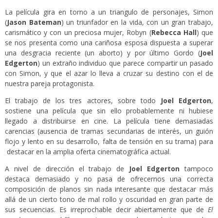
La película gira en torno a un triangulo de personajes, Simon
(
Jason Bateman
) un triunfador en la vida, con un gran trabajo,
carismático y con un preciosa mujer, Robyn (
Rebecca Hall
) que
se nos presenta como una cariñosa esposa dispuesta a superar
una desgracia reciente (un aborto) y por último Gordo (
Joel
Edgerton
) un extraño individuo que parece compartir un pasado
con Simon, y que el azar lo lleva a cruzar su destino con el de
nuestra pareja protagonista.
El trabajo de los tres actores, sobre todo
Joel Edgerton
,
sostiene una película que sin ello probablemente ni hubiese
llegado a distribuirse en cine. La película tiene demasiadas
carencias (ausencia de tramas secundarias de interés, un guión
flojo y lento en su desarrollo, falta de tensión en su trama) para
destacar en la amplia oferta cinematográfica actual.
A nivel de dirección el trabajo de
Joel Edgerton
tampoco
destaca demasiado y no pasa de ofrecernos una correcta
composición de planos sin nada interesante que destacar más
allá de un cierto tono de mal rollo y oscuridad en gran parte de
sus secuencias. Es irreprochable decir abiertamente que de
El