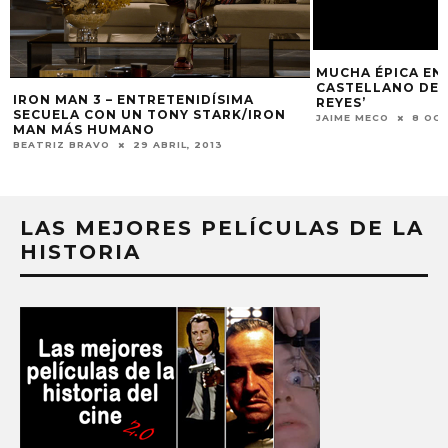
MUCHA ÉPICA EN 
CASTELLANO DE ‘
IRON MAN 3 – ENTRETENIDÍSIMA
REYES’
SECUELA CON UN TONY STARK/IRON
JAIME MECO
8 OCT
MAN MÁS HUMANO
BEATRIZ BRAVO
29 ABRIL, 2013
LAS MEJORES PELÍCULAS DE LA
HISTORIA