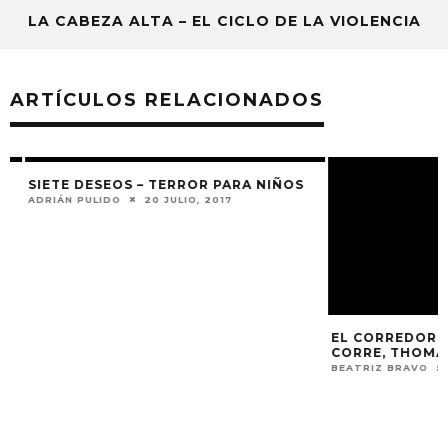
LA CABEZA ALTA – EL CICLO DE LA VIOLENCIA
ARTÍCULOS RELACIONADOS
SIETE DESEOS – TERROR PARA NIÑOS
ADRIÁN PULIDO
20 JULIO, 2017
EL CORREDOR DE
CORRE, THOMAS,
BEATRIZ BRAVO
1