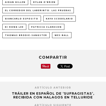
AIDAN GILLEN
DYLAN O'BRIEN
EL CORREDOR DEL LABERINTO: LAS PRUEBAS
GIANCARLO ESPOSITO
KAYA SCODELARIO
KI HONG LEE
PATRICIA CLARKSON
THOMAS BRODIE-SANGSTER
WES BALL
COMPARTIR
ARTÍCULO ANTERIOR
TRÁILER EN ESPAÑOL DE ‘SUFRAGISTAS’,
RECIBIDA CON HALAGOS EN TELLURIDE
ARTÍCULO SIGUIENTE