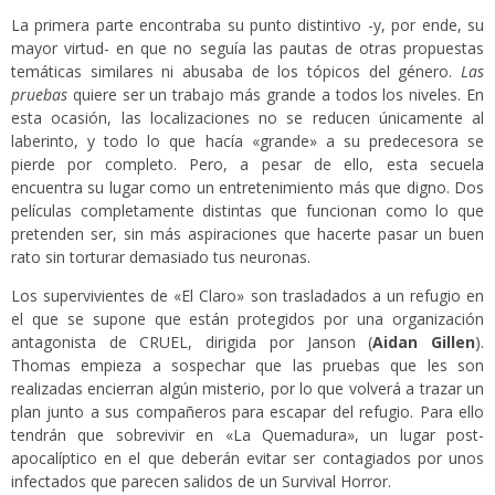
La primera parte encontraba su punto distintivo -y, por ende, su
mayor virtud- en que no seguía las pautas de otras propuestas
temáticas similares ni abusaba de los tópicos del género.
Las
pruebas
quiere ser un trabajo más grande a todos los niveles. En
esta ocasión, las localizaciones no se reducen únicamente al
laberinto, y todo lo que hacía «grande» a su predecesora se
pierde por completo. Pero, a pesar de ello, esta secuela
encuentra su lugar como un entretenimiento más que digno. Dos
películas completamente distintas que funcionan como lo que
pretenden ser, sin más aspiraciones que hacerte pasar un buen
rato sin torturar demasiado tus neuronas.
Los supervivientes de «El Claro» son trasladados a un refugio en
el que se supone que están protegidos por una organización
antagonista de CRUEL, dirigida por Janson (
Aidan Gillen
).
Thomas empieza a sospechar que las pruebas que les son
realizadas encierran algún misterio, por lo que volverá a trazar un
plan junto a sus compañeros para escapar del refugio. Para ello
tendrán que sobrevivir en «La Quemadura», un lugar post-
apocalíptico en el que deberán evitar ser contagiados por unos
infectados que parecen salidos de un Survival Horror.