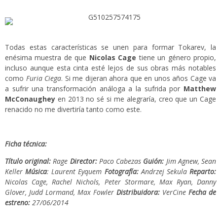
Todas estas características se unen para formar Tokarev, la
enésima muestra de que
Nicolas Cage
tiene un género propio,
incluso aunque esta cinta esté lejos de sus obras más notables
como
Furia Ciega
. Si me dijeran ahora que en unos años Cage va
a sufrir una transformación análoga a la sufrida por
Matthew
McConaughey
en 2013 no sé si me alegraría, creo que un Cage
renacido no me divertiría tanto como este.
Ficha técnica:
Título original:
Rage
Director:
Paco Cabezas
Guión:
Jim Agnew, Sean
Keller
Música
: Laurent Eyquem
Fotografía:
Andrzej Sekula
Reparto:
Nicolas Cage, Rachel Nichols, Peter Stormare, Max Ryan, Danny
Glover, Judd Lormand, Max Fowler
Distribuidora:
VerCine
Fecha de
estreno:
27/06/2014