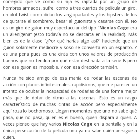
corregido que ve como su hija es raptada por un grupo de
hombres armados, sufre, como a tres cuartos de película un giro,
un plot twist como dirían los angloparlantes y los hipsters de los
de quitarse el sombrero, besar al guionista y casarse con él. No
es un giro de guion muy espectacular del tipo “
Nicolas
Cage
era
un alienígena” (esto todavía no se descarta en la realidad). Más
bien es de la clase “¿Por qué harías algo así?” haciendo que un
guion solamente mediocre y soso se convierta en un espanto. Y
es una pena pues es una cinta con unos valores de producción
buenos que no tendría por qué estar destinada a la serie B pero
con ese guion es imposible. Y con esa dirección también.
Nunca he sido amigo de esa manía de rodar las escenas de
acción con planos infinitesimales, rapidísimos, que me parecen un
intento de ocultar la incapacidad de rodarlas de una forma mejor
más que de dotar de ritmo a las escenas. Esto es un rasgo
característico de muchas cintas de acción pero especialmente
aquí roza lo bochornoso. Llegan momentos que uno no sabe qué
pasa, que no pasa, quien es el bueno, quien dispara a quien. A
veces pienso que hay varios
Nicolas Cage
en la pantalla y en la
única persecución de la película uno ya no sabe quién persigue a
quien.