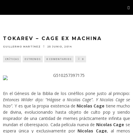
TOKAREV – CAGE EX MACHINA
GUILLERMO MARTÍNEZ
25 JUNIO, 2014
CRÍTICAS
ESTRENOS
0 COMENTARIOS
0
En el Génesis de la Biblia de los cinéfilos pone justo al principio:
Entonces Wilder dijo: “Hágase a Nicolas Cage”. Y Nicolas Cage se
hizo”.
Y es que la propia existencia de
Nicolas Cage
tiene mucho
de divina, evolucionando hasta objeto de culto pop y siendo
inspirador de una cantidad de memes prácticamente infinita que
inundan el ciberespacio. Cada película nueva de
Nicolas Cage
se
espera única y exclusivamente por
Nicolas Cage
, al menos