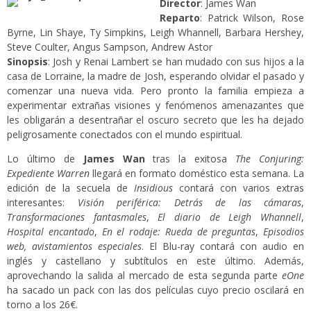
Director
: James Wan
Reparto
: Patrick Wilson, Rose
Byrne, Lin Shaye, Ty Simpkins, Leigh Whannell, Barbara Hershey,
Steve Coulter, Angus Sampson, Andrew Astor
Sinopsis
: Josh y Renai Lambert se han mudado con sus hijos a la
casa de Lorraine, la madre de Josh, esperando olvidar el pasado y
comenzar una nueva vida. Pero pronto la familia empieza a
experimentar extrañas visiones y fenómenos amenazantes que
les obligarán a desentrañar el oscuro secreto que les ha dejado
peligrosamente conectados con el mundo espiritual.
Lo último de
James Wan
tras la exitosa
The Conjuring:
Expediente Warren
llegará en formato doméstico esta semana. La
edición de la secuela de
Insidious
contará con varios extras
interesantes:
Visión periférica: Detrás de las cámaras
,
Transformaciones fantasmales
,
El diario de Leigh Whannell
,
Hospital encantado
,
En el rodaje: Rueda de preguntas
,
Episodios
web, avistamientos especiales
. El Blu-ray contará con audio en
inglés y castellano y subtítulos en este último. Además,
aprovechando la salida al mercado de esta segunda parte
eOne
ha sacado un pack con las dos películas cuyo precio oscilará en
torno a los 26€.