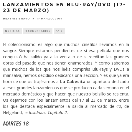
LANZAMIENTOS EN BLU-RAY/DVD (17-
23 DE MARZO)
BEATRIZ BRAVO
17 MARZO, 2014
NOTICIAS
0 COMENTARIOS
0
El coleccionismo es algo que muchos cinéfilos llevamos en la
sangre. Siempre estamos pendientes de si esa película que nos
conquistó ha salido ya a la venta o de si reeditan las grandes
obras del pasado que nos tienen enamorados. Y como sabemos
que muchos de los que nos leéis compráis Blu-rays y DVDs a
mansalva, hemos decidido dedicaros una sección. Y es que ya era
hora de que os trajéramos a
La Cabecita
un apartado dedicado
a esos grandes lanzamientos que se producen cada semana en el
mercado doméstico y que hacen que nuestro bolsillo se resienta.
Os dejamos con los lanzamientos del 17 al 23 de marzo, entre
los que destaca especialmente la salida al mercado de
42
, de
Helgeland, e
Insidious: Capítulo 2
.
MARTES 18