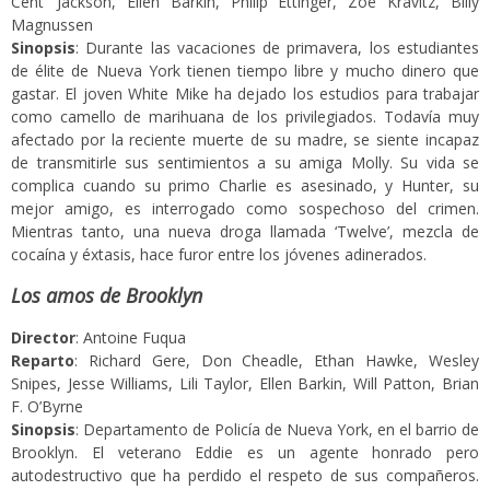
Cent’ Jackson, Ellen Barkin, Philip Ettinger, Zoë Kravitz, Billy
Magnussen
Sinopsis
: Durante las vacaciones de primavera, los estudiantes
de élite de Nueva York tienen tiempo libre y mucho dinero que
gastar. El joven White Mike ha dejado los estudios para trabajar
como camello de marihuana de los privilegiados. Todavía muy
afectado por la reciente muerte de su madre, se siente incapaz
de transmitirle sus sentimientos a su amiga Molly. Su vida se
complica cuando su primo Charlie es asesinado, y Hunter, su
mejor amigo, es interrogado como sospechoso del crimen.
Mientras tanto, una nueva droga llamada ‘Twelve’, mezcla de
cocaína y éxtasis, hace furor entre los jóvenes adinerados.
Los amos de Brooklyn
Director
: Antoine Fuqua
Reparto
: Richard Gere, Don Cheadle, Ethan Hawke, Wesley
Snipes, Jesse Williams, Lili Taylor, Ellen Barkin, Will Patton, Brian
F. O’Byrne
Sinopsis
: Departamento de Policía de Nueva York, en el barrio de
Brooklyn. El veterano Eddie es un agente honrado pero
autodestructivo que ha perdido el respeto de sus compañeros.