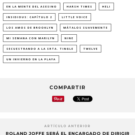
EN LA MENTE DEL ASESINO
HARSH TIMES
HELI
INSIDIOUS: CAPÍTULO 2
LITTLE VOICE
LOS AMOS DE BROOKLYN
MÁTALOS SUAVEMENTE
MI SEMANA CON MARILYN
NINE
SECUESTRANDO A LA SRTA. TINGLE
TWELVE
UN INVIERNO EN LA PLAYA
COMPARTIR
ARTÍCULO ANTERIOR
ROLAND JOFFE SERÁ EL ENCARGADO DE DIRIGIR