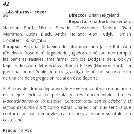
42
Director
: Brian Helgeland
Reparto
: Chadwick Boseman,
Harrison Ford, Nicole Beharie, Christopher Meloni, Ryan
Merriman, Lucas Black, Andre Holland, Alan Tudyk, Hamish
Linklater, T.R. KnightSi
Sinopsis
: Historia de la vida del afroamericano Jackie Robinson
(Chadwick Boseman), legendario jugador de béisbol que rompió
las barreras raciales, tras firmar con los Dodgers de Brooklyn
bajo la dirección del ejecutivo Branch Rickey (Harrison Ford). La
participación de Robinson en la gran liga de béisbol supuso el fin
de una era de segregación racial en este deporte.
El Blu-ray del drama deportivo de Helgeland contará con un único
disco que incluirá la película y tres documentales breves
(
Adentrándonos en la historia
,
Contacto total con el béisbol
y
El
legado del número 42
) como extras. Una edición muy sencilla que
contará con audio en inglés, castellano y alemán y subtítulos en
castellano.
Precio
: 12,95€