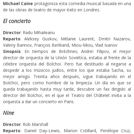
Michael Caine
protagoniza esta comedia musical basada en una
de las obras de teatro de mayor éxito en Londres.
El concierto
Director
: Radu Mihaileanu
Reparto
: Aleksey Guskov, Mélanie Laurent, Dmitri Nazarov,
Valeriy Barinov, François Berléand, Miou-Miou, Vlad Ivanov
Sinopsis
: En tiempos de Brézhnev, Andreï Filipov, el mejor
director de orquesta de la Unión Soviética, estaba al frente de la
célebre orquesta del Bolchoï. Pero fue destituido al negarse a
despedir a los músicos judíos, entre los que estaba Sacha, su
mejor amigo. Treinta años después, sigue trabajando en el
Bolchoï, pero como hombre de la limpieza. Un día en que se
queda trabajando hasta muy tarde, descubre un fax dirigido al
director del Bolchoï, en el que el Teatro del Châtelet invita a la
orquesta a dar un concierto en Paris.
Nine
Director
: Rob Marshall
Reparto
: Daniel Day-Lewis, Marion Cotillard, Penélope Cruz,