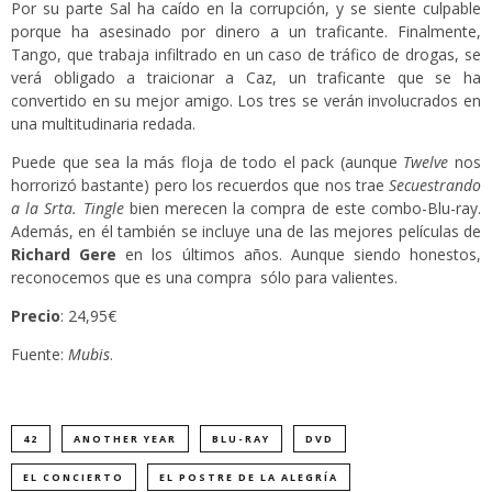
Por su parte Sal ha caído en la corrupción, y se siente culpable
porque ha asesinado por dinero a un traficante. Finalmente,
Tango, que trabaja infiltrado en un caso de tráfico de drogas, se
verá obligado a traicionar a Caz, un traficante que se ha
convertido en su mejor amigo. Los tres se verán involucrados en
una multitudinaria redada.
Puede que sea la más floja de todo el pack (aunque
Twelve
nos
horrorizó bastante) pero los recuerdos que nos trae
Secuestrando
a la Srta. Tingle
bien merecen la compra de este combo-Blu-ray.
Además, en él también se incluye una de las mejores películas de
Richard Gere
en los últimos años. Aunque siendo honestos,
reconocemos que es una compra sólo para valientes.
Precio
: 24,95€
Fuente:
Mubis
.
42
ANOTHER YEAR
BLU-RAY
DVD
EL CONCIERTO
EL POSTRE DE LA ALEGRÍA