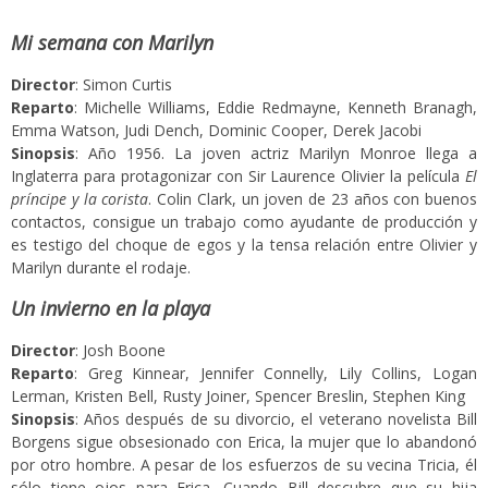
Mi semana con Marilyn
Director
: Simon Curtis
Reparto
: Michelle Williams, Eddie Redmayne, Kenneth Branagh,
Emma Watson, Judi Dench, Dominic Cooper, Derek Jacobi
Sinopsis
: Año 1956. La joven actriz Marilyn Monroe llega a
Inglaterra para protagonizar con Sir Laurence Olivier la película
El
príncipe y la corista
. Colin Clark, un joven de 23 años con buenos
contactos, consigue un trabajo como ayudante de producción y
es testigo del choque de egos y la tensa relación entre Olivier y
Marilyn durante el rodaje.
Un invierno en la playa
Director
: Josh Boone
Reparto
: Greg Kinnear, Jennifer Connelly, Lily Collins, Logan
Lerman, Kristen Bell, Rusty Joiner, Spencer Breslin, Stephen King
Sinopsis
: Años después de su divorcio, el veterano novelista Bill
Borgens sigue obsesionado con Erica, la mujer que lo abandonó
por otro hombre. A pesar de los esfuerzos de su vecina Tricia, él
sólo tiene ojos para Erica. Cuando Bill descubre que su hija