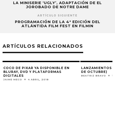
LA MINISERIE ‘UGLY’, ADAPTACIÓN DE EL
JOROBADO DE NOTRE DAME
ARTÍCULO SIGUIENTE
PROGRAMACIÓN DE LA 4ª EDICIÓN DEL
ATLÁNTIDA FILM FEST EN FILMIN
ARTÍCULOS RELACIONADOS
2
COCO DE PIXAR YA DISPONIBLE EN
LANZAMIENTOS EN
BLURAY, DVD Y PLATAFORMAS
DE OCTUBRE)
DIGITALES
BEATRIZ BRAVO
1
JAIME MECO
4 ABRIL, 2018