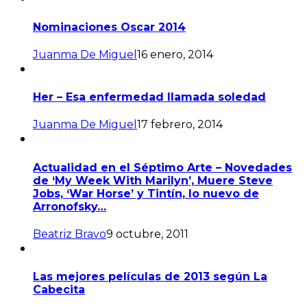
Nominaciones Oscar 2014
Juanma De Miguel
16 enero, 2014
Her – Esa enfermedad llamada soledad
Juanma De Miguel
17 febrero, 2014
Actualidad en el Séptimo Arte – Novedades
de ‘My Week With Marilyn’, Muere Steve
Jobs, ‘War Horse’ y Tintín, lo nuevo de
Arronofsky…
Beatriz Bravo
9 octubre, 2011
Las mejores películas de 2013 según La
Cabecita