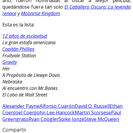
año, fueron nominadas al Oscar a Mejor película,
quedándose fuera tan solo
El Caballero Oscuro: La leyenda
renace
y
Moonrise Kingdom
.
Esta es la lista:
12 años de esclavitud
La gran estafa americana
Capitán Phillips
Fruitvale Station
Gravity
Her
A Propósito de Llewyn Davis
Nebraska
Al encuentro con Mr.Banks
El Lobo de Wall Street
Alexander Payne
Alfonso Cuarón
David O. Russell
Ethan
Coen
Joel Coen
John Lee Hancock
Martin Scorsese
Paul
Greengrass
Ryan Coogler
Spike Jonze
Steve McQueen
Compartir