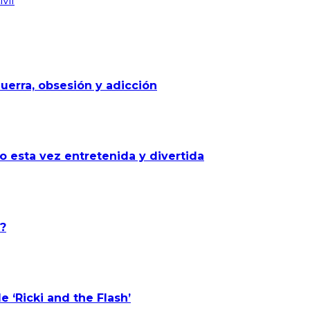
vil
uerra, obsesión y adicción
o esta vez entretenida y divertida
?
e ‘Ricki and the Flash’