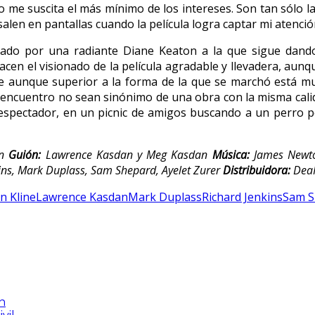
o me suscita el más mínimo de los intereses. Son tan sólo l
alen en pantallas cuando la película logra captar mi atenció
ado por una radiante Diane Keaton a la que sigue dando
acen el visionado de la película agradable y llevadera, aun
ue aunque superior a la forma de la que se marchó está mu
eencuentro no sean sinónimo de una obra con la misma calida
l espectador, en un picnic de amigos buscando a un perro p
n
Guión:
Lawrence Kasdan y Meg Kasdan
Música:
James Newt
kins, Mark Duplass, Sam Shepard, Ayelet Zurer
Distribuidora:
Dea
n Kline
Lawrence Kasdan
Mark Duplass
Richard Jenkins
Sam S
n