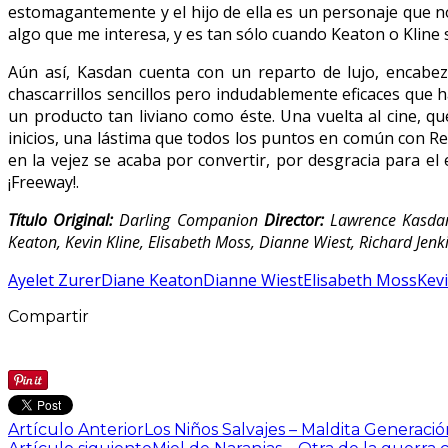
estomagantemente y el hijo de ella es un personaje que n
algo que me interesa, y es tan sólo cuando Keaton o Kline s
Aún así, Kasdan cuenta con un reparto de lujo, encabez
chascarrillos sencillos pero indudablemente eficaces que h
un producto tan liviano como éste. Una vuelta al cine, q
inicios, una lástima que todos los puntos en común con R
en la vejez se acaba por convertir, por desgracia para e
¡Freeway!.
Título Original:
Darling Companion
Director:
Lawrence Kasda
Keaton, Kevin Kline, Elisabeth Moss, Dianne Wiest, Richard Jen
Ayelet Zurer
Diane Keaton
Dianne Wiest
Elisabeth Moss
Kevi
Compartir
Artículo Anterior
Los Niños Salvajes – Maldita Generació