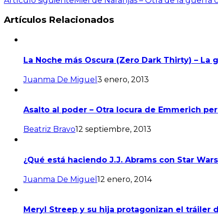
Artículo siguiente
Miel de Naranjas – Otra de la guerra ci
Artículos Relacionados
La Noche más Oscura (Zero Dark Thirty) – La g
Juanma De Miguel
3 enero, 2013
Asalto al poder – Otra locura de Emmerich per
Beatriz Bravo
12 septiembre, 2013
¿Qué está haciendo J.J. Abrams con Star Wars
Juanma De Miguel
12 enero, 2014
Meryl Streep y su hija protagonizan el tráiler d