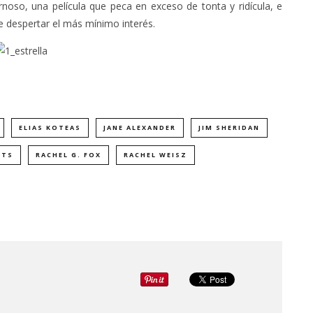
rnoso, una película que peca en exceso de tonta y ridícula, e
e despertar el más mínimo interés.
ELIAS KOTEAS
JANE ALEXANDER
JIM SHERIDAN
TTS
RACHEL G. FOX
RACHEL WEISZ