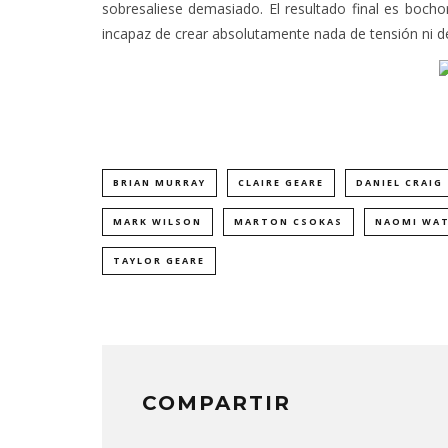
sobresaliese demasiado. El resultado final es bocho
incapaz de crear absolutamente nada de tensión ni d
BRIAN MURRAY
CLAIRE GEARE
DANIEL CRAIG
MARK WILSON
MARTON CSOKAS
NAOMI WA
TAYLOR GEARE
COMPARTIR