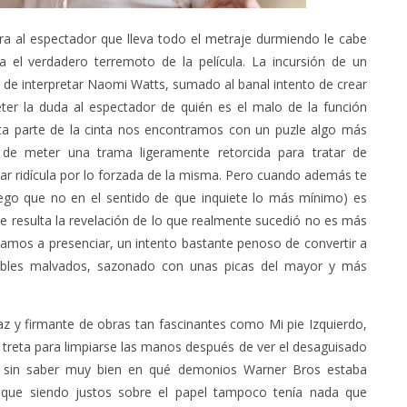
era al espectador que lleva todo el metraje durmiendo le cabe
 el verdadero terremoto de la película. La incursión de un
 de interpretar Naomi Watts, sumado al banal intento de crear
ter la duda al espectador de quién es el malo de la función
sta parte de la cinta nos encontramos con un puzle algo más
o de meter una trama ligeramente retorcida para tratar de
ar ridícula por lo forzada de la misma. Pero cuando además te
luego que no en el sentido de que inquiete lo más mínimo) es
ue resulta la revelación de lo que realmente sucedió no es más
vamos a presenciar, un intento bastante penoso de convertir a
ibles malvados, sazonado con unas picas del mayor y más
z y firmante de obras tan fascinantes como Mi pie Izquierdo,
treta para limpiarse las manos después de ver el desaguisado
ón y sin saber muy bien en qué demonios Warner Bros estaba
 que siendo justos sobre el papel tampoco tenía nada que