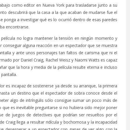
trabajo como editor en Nueva York para trasladarse junto a su
nto descubrirá que la casa a la que acaban de mudarse fue el
e ponga a investigar qué es lo ocurrió dentro de esas paredes
ba encontrarse.
a película no logra mantener la tensión en ningún momento y
tar conseguir alguna reacción en un espectador que se muestra
ntalla y ante unos personajes tan faltos de carisma que ni el
formado por Daniel Craig, Rachel Weisz y Naomi Watts es capaz
ar que la hora y media de la película resulte eterna e incluso
 pantalla.
dor es incapaz de sostenerse ya desde su arranque, la primera
r hasta un destino que el espectador de sobra conoce desde el
e meter algo de intríngulis sólo consigue sumar un poco más de
to que es inevitable preguntarse si no hubiera sido mejor poner
rse de juegos de detectives que podrían ser resueltos por el
Craig llega a resultar ridícula y bochornosa y la incapacidad
ue desesperar a un espectador con ganas de ver algo con la