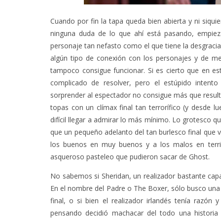
Cuando por fin la tapa queda bien abierta y ni siqui
ninguna duda de lo que ahí está pasando, empieza
personaje tan nefasto como el que tiene la desgracia
algún tipo de conexión con los personajes y de me
tampoco consigue funcionar. Si es cierto que en e
complicado de resolver, pero el estúpido intent
sorprender al espectador no consigue más que result
topas con un clímax final tan terrorífico (y desde 
difícil llegar a admirar lo más mínimo. Lo grotesco q
que un pequeño adelanto del tan burlesco final que 
los buenos en muy buenos y a los malos en terr
asqueroso pasteleo que pudieron sacar de Ghost.
No sabemos si Sheridan, un realizador bastante capa
En el nombre del Padre o The Boxer, sólo busco una 
final, o si bien el realizador irlandés tenía raz
pensando decidió machacar del todo una historia