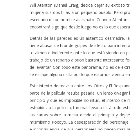
Will Atenton (Daniel Craig) decide dejar su exitoso 
mujer y sus dos hijas a un pequeño pueblo. Pero pro
escenario de un horrible asesinato. Cuando Atenton s
encontrará algo que desde luego no es lo que espera
Detrás de las paredes es un auténtico desmadre, l
tiene abusar de tirar de golpes de efecto para inten
totalmente indiferente ante lo que está viendo en pa
trabajo de un reparto a priori bastante interesante 
de levantar. Con todo este panorama, no es de extrañ
se escape alguna risilla por lo que estamos viendo en
Este intento de mezcla entre Los Otros y El Resplan
parte de la película resulta pesada, un lento divaga
principio y que es imposible no intuir, el intento d
estupidez a la película, tan mal llevado está todo es
las cartas sobre la mesa desde el principio y deja
mismísimo Pocoyo. La desesperación del personaje de 
e incongruencia de sus personajes no hacen más q