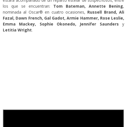
estará acompañado de un reparto estelar de sospechosos, entre
los que se encuentran:
Tom Bateman, Annette Bening
,
nominada al Oscar® en cuatro ocasiones,
Russell Brand, Ali
Fazal, Dawn French, Gal Gadot, Armie Hammer, Rose Leslie,
Emma Mackey, Sophie Okonedo, Jennifer Saunders
y
Letitia Wright
.