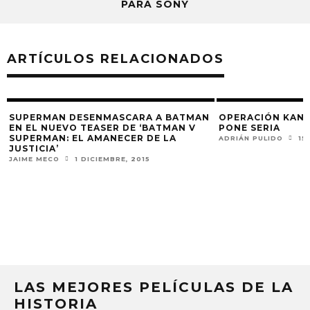
PARA SONY
ARTÍCULOS RELACIONADOS
SUPERMAN DESENMASCARA A BATMAN
OPERACIÓN KAND
EN EL NUEVO TEASER DE ‘BATMAN V
PONE SERIA
SUPERMAN: EL AMANECER DE LA
ADRIÁN PULIDO
15
JUSTICIA’
JAIME MECO
1 DICIEMBRE, 2015
LAS MEJORES PELÍCULAS DE LA
HISTORIA