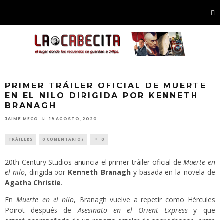
PRIMER TRÁILER OFICIAL DE MUERTE
EN EL NILO DIRIGIDA POR KENNETH
BRANAGH
JAIME MECO
19 AGOSTO, 2020
TRÁILERS
0 COMENTARIOS
0
20th Century Studios anuncia el primer tráiler oficial de
Muerte en
el nilo
, dirigida por
Kenneth Branagh
y basada en la novela de
Agatha Christie
.
En
Muerte en el nilo
, Branagh vuelve a repetir como Hércules
Poirot después de
Asesinato en el Orient Express
y que