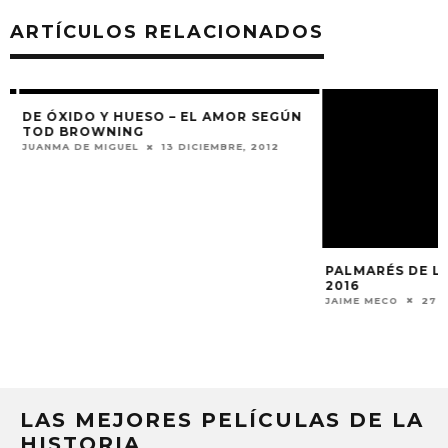
ARTÍCULOS RELACIONADOS
DE ÓXIDO Y HUESO – EL AMOR SEGÚN
TOD BROWNING
JUANMA DE MIGUEL
13 DICIEMBRE, 2012
PALMARÉS DE LO
2016
JAIME MECO
27 FE
LAS MEJORES PELÍCULAS DE LA
HISTORIA