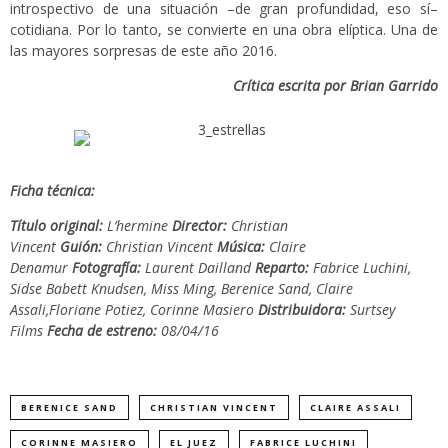
introspectivo de una situación –de gran profundidad, eso sí–
cotidiana. Por lo tanto, se convierte en una obra elíptica. Una de
las mayores sorpresas de este año 2016.
Crítica escrita por Brian Garrido
Ficha técnica:
Título original:
L’hermine
Director:
Christian
Vincent
Guión:
Christian Vincent
Música:
Claire
Denamur
Fotografía:
Laurent Dailland
Reparto:
Fabrice Luchini,
Sidse Babett Knudsen, Miss Ming, Berenice Sand, Claire
Assali,Floriane Potiez, Corinne Masiero
Distribuidora:
Surtsey
Films
Fecha de estreno:
08/04/16
BERENICE SAND
CHRISTIAN VINCENT
CLAIRE ASSALI
CORINNE MASIERO
EL JUEZ
FABRICE LUCHINI