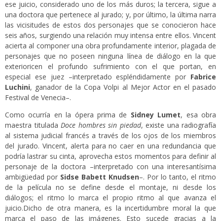
ese juicio, considerado uno de los más duros; la tercera, sigue a
una doctora que pertenece al jurado; y, por último, la última narra
las vicisitudes de estos dos personajes que se conocieron hace
seis años, surgiendo una relación muy intensa entre ellos. Vincent
acierta al componer una obra profundamente interior, plagada de
personajes que no poseen ninguna línea de diálogo en la que
exterioricen el profundo sufrimiento con el que portan, en
especial ese juez –interpretado espléndidamente por
Fabrice
Luchini
, ganador de la Copa Volpi al Mejor Actor en el pasado
Festival de Venecia–.
Como ocurría en la ópera prima de
Sidney Lumet
, esa obra
maestra titulada
Doce hombres sin piedad
, existe una radiografía
al sistema judicial francés a través de los ojos de los miembros
del jurado. Vincent, alerta para no caer en una redundancia que
podría lastrar su cinta, aprovecha estos momentos para definir al
personaje de la doctora –interpretado con una interesantísima
ambigüedad por
Sidse Babett Knudsen
–. Por lo tanto, el ritmo
de la película no se define desde el montaje, ni desde los
diálogos; el ritmo lo marca el propio ritmo al que avanza el
juicio.Dicho de otra manera, es la incertidumbre moral la que
marca el paso de las imágenes. Esto sucede gracias a la