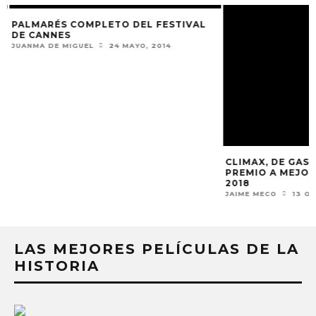
PALMARÉS COMPLETO DEL FESTIVAL
CLIMAX, DE GASP
DE CANNES
PREMIO A MEJOR 
2018
JUANMA DE MIGUEL
24 MAYO, 2014
JAIME MECO
13 OC
LAS MEJORES PELÍCULAS DE LA
HISTORIA