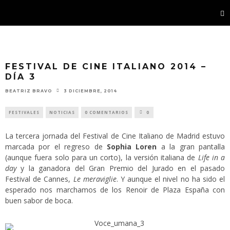
FESTIVAL DE CINE ITALIANO 2014 –
DÍA 3
BEATRIZ BRAVO
3 DICIEMBRE, 2014
FESTIVALES
NOTICIAS
0 COMENTARIOS
0
La tercera jornada del Festival de Cine Italiano de Madrid estuvo
marcada por el regreso de
Sophia Loren
a la gran pantalla
(aunque fuera solo para un corto), la versión italiana de
Life in a
day
y la ganadora del Gran Premio del Jurado en el pasado
Festival de Cannes,
Le meraviglie
. Y aunque el nivel no ha sido el
esperado nos marchamos de los Renoir de Plaza España con
buen sabor de boca.