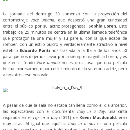
La jornada del domingo 30 comenzó con la proyección del
cortometraje
Voce umana
, que despertó una gran curiosidad
entre el público por su actriz protagonista:
Sophia Loren
. Este
trabajo de 25 minutos se centra en la última llamada telefónica
que protagoniza una mujer y su pareja, con la que acaba de
romper. Con un estilo pulcro y verdaderamente atractivo a nivel
estético
Edoardo Ponti
nos traslada a la Italia de los años 50
para que nos dejemos llevar por la siempre magnífica Loren, y es
que en el fondo
Voce umana
no es otra cosa que una película
hecha expresamente para el lucimiento de la veterana actriz, pero
a nosotros eso nos vale.
A pesar de que la sala no estaba tan llena como el día anterior,
las expectativas con el documental
Italy in a day
, una cinta
inspirada en el
Life in a day
(2011) de
Kevin Macdonald
, eran
muy altas. Al igual que aquélla,
Italy in a day
es una película
colectiva construida a partir del material audiovisual enviado por