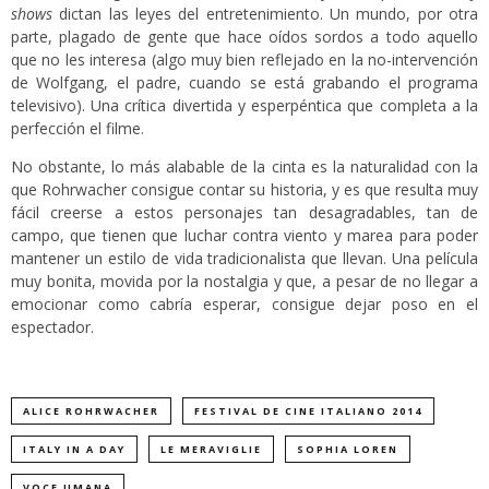
shows
dictan las leyes del entretenimiento. Un mundo, por otra
parte, plagado de gente que hace oídos sordos a todo aquello
que no les interesa (algo muy bien reflejado en la no-intervención
de Wolfgang, el padre, cuando se está grabando el programa
televisivo). Una crítica divertida y esperpéntica que completa a la
perfección el filme.
No obstante, lo más alabable de la cinta es la naturalidad con la
que Rohrwacher consigue contar su historia, y es que resulta muy
fácil creerse a estos personajes tan desagradables, tan de
campo, que tienen que luchar contra viento y marea para poder
mantener un estilo de vida tradicionalista que llevan. Una película
muy bonita, movida por la nostalgia y que, a pesar de no llegar a
emocionar como cabría esperar, consigue dejar poso en el
espectador.
ALICE ROHRWACHER
FESTIVAL DE CINE ITALIANO 2014
ITALY IN A DAY
LE MERAVIGLIE
SOPHIA LOREN
VOCE UMANA