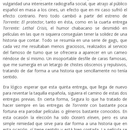
vulgaridad una interesante radiografía social, que atrajo al público
español en masa a los cines, un efecto que en mi caso sufrió el
efecto contrario. Pero todo cambió a partir del estreno de
Torrente: El protector,
tanto en ésta, como en la cuarta entrega
Torrente: Lethal Crisis,
el humor chabacano se desmidió en
películas en las que ni siquiera conseguían tener la solidez de una
historia que contar. Todo se resumía en una serie de gags, que
cada vez me resultaban menos graciosos, realizados al servicio
del famoso de turno que se ofreciera a aparecer en un cameo
riéndose de sí mismo. Un insoportable desfile de caras famosas,
que me sumergía en un letargo de chistes obscenos y repulsivos,
tratando de dar forma a una historia que sencillamente no tenía
sentido.
Era lógico esperar que esta quinta entrega, que llega de nuevo
para reventar la taquilla española, siguiera el camino de estas dos
entregas previas. En cierta forma, Segura lo que ha tratado de
hacer siempre en las entregas de
Torrente
con bastante poca
fortuna era parodiar películas o géneros bastante conocidos. En
esta ocasión la elección ha sido
Ocean’s eleven
, pero es una
simple nimiedad que sirve para dar forma a una historia que en
esta ocasión, sí tiene sentido y está bien contada. La película se