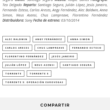
Teo Delgado
Reparto:
Santiago Segura, Julián López, Jesús Janeiro,
Fernando Esteso, Carlos Areces, Angy Fernández, Alec Baldwin, Anna
Simon, Neus Asensi, Chus Lampreave, Florentino Fernández
Distribuidora:
Sony
Fecha de estreno:
03/10/2014
ALEC BALDWIN
ANGY FERNÁNDEZ
ANNA SIMON
CARLOS ARECES
CHUS LAMPREAVE
FERNANDO ESTESO
FLORENTINO FERNÁNDEZ
JESÚS JANEIRO
JULIÁN LÓPEZ
NEUS ASENSI
SANTIAGO SEGURA
TORRENTE
TORRENTE 5
TORRENTE 5: OPERACIÓN EUROVEGAS
COMPARTIR