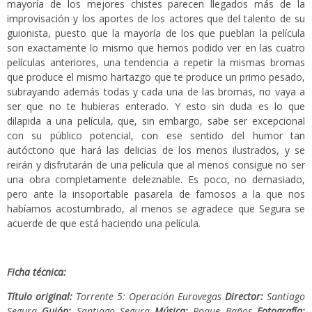
mayoría de los mejores chistes parecen llegados más de la
improvisación y los aportes de los actores que del talento de su
guionista, puesto que la mayoría de los que pueblan la película
son exactamente lo mismo que hemos podido ver en las cuatro
películas anteriores, una tendencia a repetir la mismas bromas
que produce el mismo hartazgo que te produce un primo pesado,
subrayando además todas y cada una de las bromas, no vaya a
ser que no te hubieras enterado. Y esto sin duda es lo que
dilapida a una película, que, sin embargo, sabe ser excepcional
con su público potencial, con ese sentido del humor tan
autóctono que hará las delicias de los menos ilustrados, y se
reirán y disfrutarán de una película que al menos consigue no ser
una obra completamente deleznable. Es poco, no demasiado,
pero ante la insoportable pasarela de famosos a la que nos
habíamos acostumbrado, al menos se agradece que Segura se
acuerde de que está haciendo una película.
Ficha técnica:
Título original:
Torrente 5: Operación Eurovegas
Director:
Santiago
Segura
Guión:
Santiago Segura
Música:
Roque Baños
Fotografía: