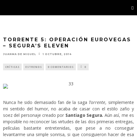
TORRENTE 5: OPERACIÓN EUROVEGAS
– SEGURA’S ELEVEN
JUANMA DE MIGUEL
1 OCTUBRE, 2014
CRÍTICAS
ESTRENOS
0 COMENTARIOS
0
Nunca he sido demasiado fan de la saga
Torrente
, simplemente
mi sentido del humor, no acaba de casar con el estilo zafio y
soez del personaje creado por
Santiago Segura
.
Aún así, me es
imposible no reconocer las virtudes de las dos primeras entregas,
películas bastante entretenidas, que pese a no conseguir
levantarme una simple sonrisa, si que consiguieron hacer de esa