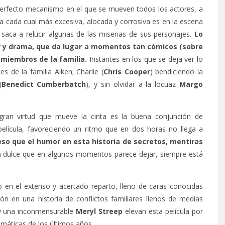
erfecto mecanismo en el que se mueven todos los actores, a
s a cada cual más excesiva, alocada y corrosiva es en la escena
 saca a relucir algunas de las miserias de sus personajes.
Lo
 y drama, que da lugar a momentos tan cómicos (sobre
 miembros de la familia.
Instantes en los que se deja ver lo
 de la familia Aiken; Charlie (
Chris Cooper
) bendiciendo la
(
Benedict Cumberbatch
), y sin olvidar a la locuaz
Margo
 gran virtud que mueve la cinta es la buena conjunción de
lícula, favoreciendo un ritmo que en dos horas no llega a
so que el humor en esta historia de secretos, mentiras
ca dulce que en algunos momentos parece dejar, siempre está
 en el extenso y acertado reparto, lleno de caras conocidas
ón en una historia de conflictos familiares llenos de medias
y una inconmensurable
Meryl Streep
elevan esta película por
máticas de los últimos años.