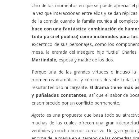
Uno de los momentos en que se puede apreciar el p
la vez que interaccionan entre ellos y se dan réplica
de la comida cuando la familia reunida al completo
hace con una fantástica combinación de humor
todo para el público) como incómodos para los
excéntrico de sus personajes, como los componentes
mesa, la entrada del inseguro hijo “Little” Charles 
Martindale
, esposa y madre de los dos.
Porque una de las grandes virtudes o incluso la
momentos dramáticos y cómicos durante toda la pe
resultar tedioso ni cargante.
El drama tiene más pe
y puñaladas constantes
, así que el sabor de bo
ensombrecido por un conflicto permanente.
Agosto
es una propuesta que basa todo su atractivo
muchas de las cuales ofrecen una gran interpretaci
verdades y mucho humor corrosivo. Un gran guión 
encima de la media en el terreno de las comedias dra