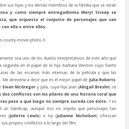
obre sus hijas y los demás miembros de la familia que se verán
nsa y como siempre entregadísima Meryl Streep se
sta, que orquesta el conjunto de personajes que van
con ella o entre ellos.
amente sea uno de los duelos interpretativos de este año que
ta segunda en el papel de la hija Barbara Weston cuyo fuerte
unas de las escenas más intensas de la película y que las
a. Me atrevería a decir que es el mejor papel de
Julia Roberts
.
re
Ewan McGregor
y Julia, cuya hija Jean (
Abigail Breslin
) se
 dos conflictos son los pilares de una historia coral que
ores pese a que luego no siempre suceda con éxito.
Y es
ud un hándicap, aunque eso no impida que personajes tan
ren (
Juliette Lewis
) e Ivy (
Julianne Nicholson
) ofrezcan
sus propios conflictos a lo largo del film.