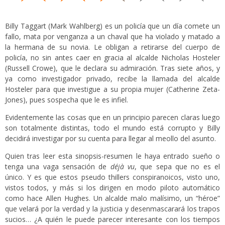
Billy Taggart (Mark Wahlberg) es un policía que un día comete un
fallo, mata por venganza a un chaval que ha violado y matado a
la hermana de su novia. Le obligan a retirarse del cuerpo de
policía, no sin antes caer en gracia al alcalde Nicholas Hosteler
(Russell Crowe), que le declara su admiración. Tras siete años, y
ya como investigador privado, recibe la llamada del alcalde
Hosteler para que investigue a su propia mujer (Catherine Zeta-
Jones), pues sospecha que le es infiel.
Evidentemente las cosas que en un principio parecen claras luego
son totalmente distintas, todo el mundo está corrupto y Billy
decidirá investigar por su cuenta para llegar al meollo del asunto.
Quien tras leer esta sinopsis-resumen le haya entrado sueño o
tenga una vaga sensación de
déjà vu
, que sepa que no es el
único. Y es que estos pseudo thillers conspiranoicos, visto uno,
vistos todos, y más si los dirigen en modo piloto automático
como hace Allen Hughes. Un alcalde malo malísimo, un “héroe”
que velará por la verdad y la justicia y desenmascarará los trapos
sucios… ¿A quién le puede parecer interesante con los tiempos