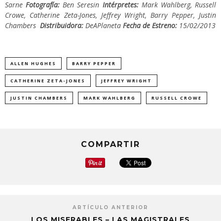
Sarne
Fotografía:
Ben Seresin
Intérpretes:
Mark Wahlberg, Russell
Crowe, Catherine Zeta-Jones, Jeffrey Wright, Barry Pepper, Justin
Chambers
Distribuidora:
DeAPlaneta
Fecha de Estreno:
15/02/2013
ALLEN HUGHES
BARRY PEPPER
CATHERINE ZETA-JONES
JEFFREY WRIGHT
JUSTIN CHAMBERS
MARK WAHLBERG
RUSSELL CROWE
COMPARTIR
ARTÍCULO ANTERIOR
LOS MISERABLES – LAS MAGISTRALES