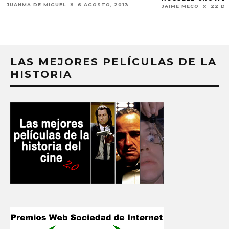
JUANMA DE MIGUEL
6 AGOSTO, 2013
JAIME MECO
22 DI
LAS MEJORES PELÍCULAS DE LA
HISTORIA