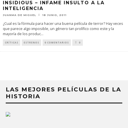
INSIDIOUS – INFAME INSULTO A LA
INTELIGENCIA
JUANMA DE MIGUEL
18 JUNIO, 2011
¿Cual es la fórmula para hacer una buena película de terror? Hay veces
que parece algo imposible, un género tan prolífico como este y la
mayoría de los produc
...
CRÍTICAS
ESTRENOS
0 COMENTARIOS
0
LAS MEJORES PELÍCULAS DE LA
HISTORIA