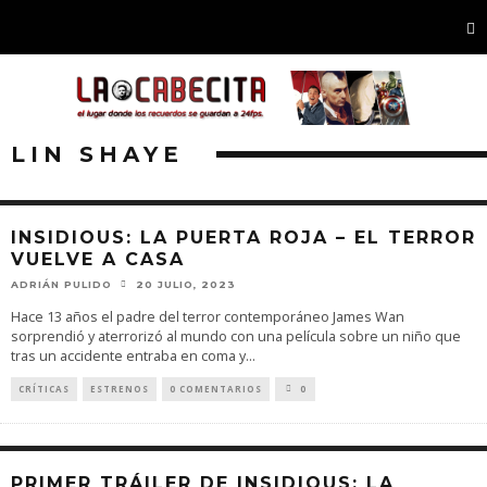
LIN SHAYE
INSIDIOUS: LA PUERTA ROJA – EL TERROR
VUELVE A CASA
ADRIÁN PULIDO
20 JULIO, 2023
Hace 13 años el padre del terror contemporáneo James Wan
sorprendió y aterrorizó al mundo con una película sobre un niño que
tras un accidente entraba en coma y
...
CRÍTICAS
ESTRENOS
0 COMENTARIOS
0
PRIMER TRÁILER DE INSIDIOUS: LA