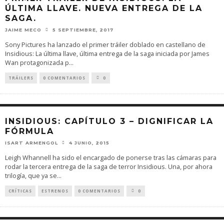
ÚLTIMA LLAVE. NUEVA ENTREGA DE LA
SAGA.
JAIME MECO
5 SEPTIEMBRE, 2017
Sony Pictures ha lanzado el primer tráiler doblado en castellano de
Insidious: La última llave, última entrega de la saga iniciada por James
Wan protagonizada p
...
TRÁILERS
0 COMENTARIOS
0
INSIDIOUS: CAPÍTULO 3 – DIGNIFICAR LA
FÓRMULA
ISART ARMENGOL
4 JUNIO, 2015
Leigh Whannell ha sido el encargado de ponerse tras las cámaras para
rodar la tercera entrega de la saga de terror Insidious. Una, por ahora
trilogía, que ya se
...
CRÍTICAS
ESTRENOS
0 COMENTARIOS
0