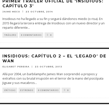
PRIMER TRÁILER OFICIAL DE ‘INSIDIOUS:
CAPÍTULO 3’
JAIME MECO
23 OCTUBRE, 2014
Insidious no ha llegado a su fin y seguirá dándonos miedo (o risa). En
2015 llegará la tercera entrega de Insidious con un nuevo director y un
reparto diferente
...
TRÁILERS
0 COMENTARIOS
0
INSIDIOUS: CAPÍTULO 2 – EL ‘LEGADO’ DE
WAN
ELISABET PEREIRA
23 OCTUBRE, 2013
Allá por 2004, un barbilampiño James Wan sorprendió a propios y
extraños con su brutal irrupción en el terror de la mano del psicópata
Jigsaw y sus macabros
...
CRÍTICAS
ESTRENOS
0 COMENTARIOS
0