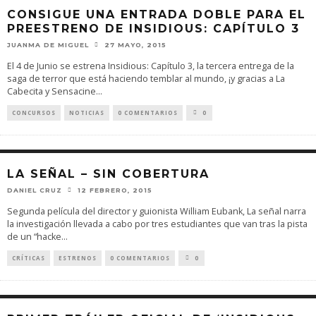
CONSIGUE UNA ENTRADA DOBLE PARA EL
PREESTRENO DE INSIDIOUS: CAPÍTULO 3
JUANMA DE MIGUEL
27 MAYO, 2015
El 4 de Junio se estrena Insidious: Capítulo 3, la tercera entrega de la
saga de terror que está haciendo temblar al mundo, ¡y gracias a La
Cabecita y Sensacine
...
CONCURSOS
NOTICIAS
0 COMENTARIOS
0
LA SEÑAL – SIN COBERTURA
DANIEL CRUZ
12 FEBRERO, 2015
Segunda película del director y guionista William Eubank, La señal narra
la investigación llevada a cabo por tres estudiantes que van tras la pista
de un “hacke
...
CRÍTICAS
ESTRENOS
0 COMENTARIOS
0