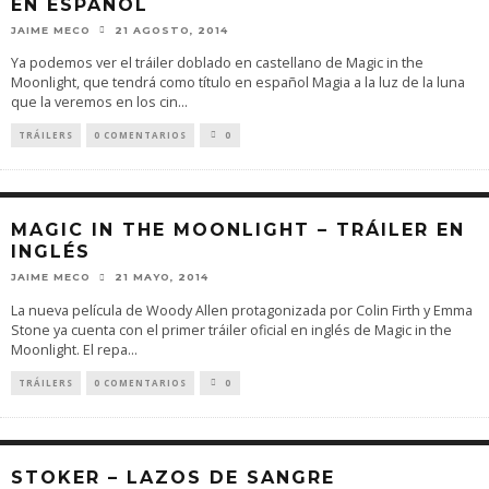
EN ESPAÑOL
JAIME MECO
21 AGOSTO, 2014
Ya podemos ver el tráiler doblado en castellano de Magic in the
Moonlight, que tendrá como título en español Magia a la luz de la luna
que la veremos en los cin
...
TRÁILERS
0 COMENTARIOS
0
MAGIC IN THE MOONLIGHT – TRÁILER EN
INGLÉS
JAIME MECO
21 MAYO, 2014
La nueva película de Woody Allen protagonizada por Colin Firth y Emma
Stone ya cuenta con el primer tráiler oficial en inglés de Magic in the
Moonlight. El repa
...
TRÁILERS
0 COMENTARIOS
0
STOKER – LAZOS DE SANGRE