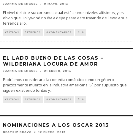
JUANMA DE MIGUEL
9 MAYO, 2013
El nivel del cine surcoreano actual está a unos niveles altísimos, y es
obvio que Hollywood no iba a dejar pasar esto tratando de llevar a sus
terrenos a lo
...
CRÍTICAS
ESTRENOS
0 COMENTARIOS
0
EL LADO BUENO DE LAS COSAS –
WILDERIANA LOCURA DE AMOR
JUANMA DE MIGUEL
21 ENERO, 2013
Podríamos considerar a la comedia romántica como un género
prácticamente muerto en la industria americana. Sí, por supuesto que
siguen existiendo tontas y
...
CRÍTICAS
ESTRENOS
0 COMENTARIOS
0
NOMINACIONES A LOS OSCAR 2013
BEATRIZ BRAVO
12 ENERO, 2013