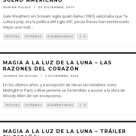
SUEÑO AMERICANO
ADRIÁN PULIDO
29 DICIEMBRE, 2017
Gale Weathers en Scream: vigila quién llama (1997), vaticinaba que “la
cultura pop, era la política del siglo XXI”, pocas frases han sentenciado
mejor una reali
...
CRÍTICAS
ESTRENOS
0 COMENTARIOS
0
MAGIA A LA LUZ DE LA LUNA – LAS
RAZONES DEL CORAZÓN
JUANMA DE MIGUEL
4 DICIEMBRE, 2014
En los últimos años, y a excepción de obras tan notables como
Midnight in Paris o Blue Jasmine se ha tendido a acusar a la obra de
Woody Allen de ser excepciona
...
CRÍTICAS
ESTRENOS
0 COMENTARIOS
0
MAGIA A LA LUZ DE LA LUNA – TRÁILER