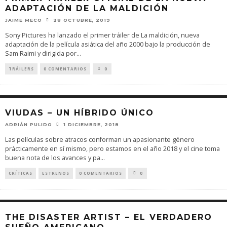
ADAPTACIÓN DE LA MALDICIÓN
JAIME MECO
28 OCTUBRE, 2019
Sony Pictures ha lanzado el primer tráiler de La maldición, nueva
adaptación de la película asiática del año 2000 bajo la producción de
Sam Raimi y dirigida por
...
TRÁILERS
0 COMENTARIOS
0
VIUDAS – UN HÍBRIDO ÚNICO
ADRIÁN PULIDO
1 DICIEMBRE, 2018
Las películas sobre atracos conforman un apasionante género
prácticamente en sí mismo, pero estamos en el año 2018 y el cine toma
buena nota de los avances y pa
...
CRÍTICAS
ESTRENOS
0 COMENTARIOS
0
THE DISASTER ARTIST – EL VERDADERO