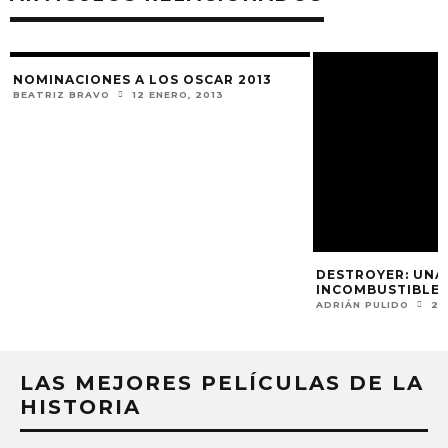
NOMINACIONES A LOS OSCAR 2013
BEATRIZ BRAVO
12 ENERO, 2013
DESTROYER: UNA 
INCOMBUSTIBLE 
ADRIÁN PULIDO
26
LAS MEJORES PELÍCULAS DE LA
HISTORIA