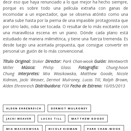
decir eso que haya renunciado a lo que mejor ha hecho siempre,
porque es sobre todo una película extraña con ganas de
incomodar a un espectador, que se observa atónito como una
araña sube hasta por la pierna de una impasible protagonista que
por otro lado, odia ser tocada. O resultar de lo más excitante con
una maravillosa escena en un piano. Dónde cada plano está
estudiado de manera milimétrica, y tiene una fuerza tremenda. Es
desde luego una acertada propuesta, que consigue convertir en
personal un guión de lo más convencional.
Título Original:
Stoker
Director:
Park Chan-wook
Guión:
Wentworth
Miller
Música:
Philip Glass
Fotografía:
Chung-hoon
Chung
Interpretes:
Mia Wasikowska, Matthew Goode, Nicole
Kidman, Jacki Weaver, Dermot Mulroney, Lucas Till, Ralph Brown,
Alden Ehrenreich
Distribuidora:
FOX
Fecha de Estreno:
10/05/2013
ALDEN EHRENREICH
DERMOT MULRONEY
JACKI WEAVER
LUCAS TILL
MATTHEW GOODE
MIA WASIKOWSKA
NICOLE KIDMAN
PARK CHAN-WOOK