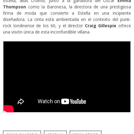
Estella, alias
Cruella
, junto a la ganadora del Oscar
Emma
Thompson
como la Baronesa, la directora de una prestigiosa
firma de moda que convierte a Estella en una incipiente
diseñadora. La cinta está ambientada en el contexto del punk-
rock londinense de los 60, y el director
Craig Gillespie
ofrece
una visión única de esta inconfundible villana.