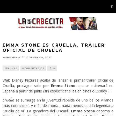
EMMA STONE ES CRUELLA, TRÁILER
OFICIAL DE CRUELLA
JAIME MECO
17 FEBRERO, 2021
TRÁILERS
0 COMENTARIOS
0
Walt Disney Pictures acaba de lanzar el primer tráiler oficial de
Cruella, protagonizada por
Emma Stone
que se estrenará en
España a partir de junio (sin especificar si es en cines o Disney+).
Cruella
se sumerge en la juventud rebelde de uno de los villanos
más conocidos -y más de moda-, nada menos que la legendaria
Cruella de Vil. La ganadora del Oscar®
Emma Stone
encarna a