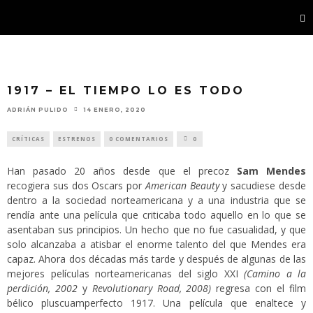
1917 – EL TIEMPO LO ES TODO
ADRIÁN PULIDO
14 ENERO, 2020
CRÍTICAS
ESTRENOS
0 COMENTARIOS
0
Han pasado 20 años desde que el precoz
Sam Mendes
recogiera sus dos Oscars por
American Beauty
y sacudiese desde
dentro a la sociedad norteamericana y a una industria que se
rendía ante una película que criticaba todo aquello en lo que se
asentaban sus principios. Un hecho que no fue casualidad, y que
solo alcanzaba a atisbar el enorme talento del que Mendes era
capaz. Ahora dos décadas más tarde y después de algunas de las
mejores películas norteamericanas del siglo XXI
(Camino a la
perdición, 2002
y
Revolutionary Road, 2008)
regresa con el film
bélico pluscuamperfecto 1917. Una película que enaltece y