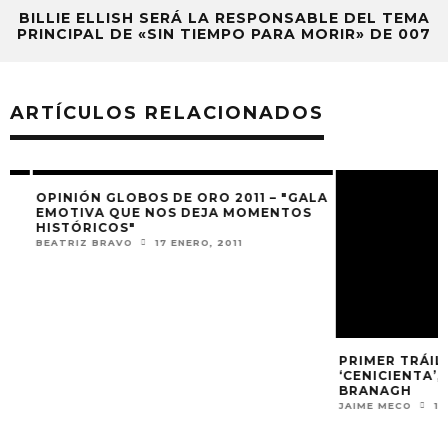
BILLIE ELLISH SERÁ LA RESPONSABLE DEL TEMA
PRINCIPAL DE «SIN TIEMPO PARA MORIR» DE 007
ARTÍCULOS RELACIONADOS
OPINIÓN GLOBOS DE ORO 2011 – "GALA
PRIMER TRÁILER 
EMOTIVA QUE NOS DEJA MOMENTOS
‘CENICIENTA’, D
HISTÓRICOS"
BRANAGH
BEATRIZ BRAVO
17 ENERO, 2011
JAIME MECO
19 NO