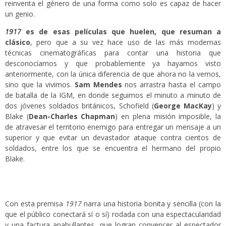
reinventa el género de una forma como solo es capaz de hacer
un genio.
1917
es de esas películas que huelen, que resuman a
clásico
, pero que a su vez hace uso de las más modernas
técnicas cinematográficas para contar una historia que
desconocíamos y que probablemente ya hayamos visto
anteriormente, con la única diferencia de que ahora no la vemos,
sino que la vivimos.
Sam Mendes
nos arrastra hasta el campo
de batalla de la IGM, en donde seguimos el minuto a minuto de
dos jóvenes soldados británicos, Schofield (
George MacKay
) y
Blake (
Dean-Charles Chapman
) en plena misión imposible, la
de atravesar el territorio enemigo para entregar un mensaje a un
superior y que evitar un devastador ataque contra cientos de
soldados, entre los que se encuentra el hermano del propio
Blake.
Con esta premisa
1917
narra una historia bonita y sencilla (con la
que el público conectará sí o sí) rodada con una espectacularidad
y una factura apabullantes, que logran convencer al espectador