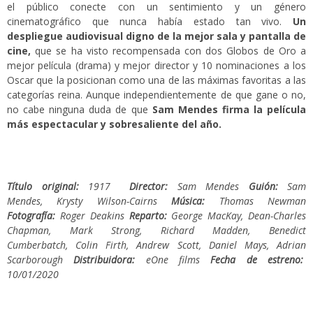
el público conecte con un sentimiento y un género
cinematográfico que nunca había estado tan vivo.
Un
despliegue audiovisual digno de la mejor sala y pantalla de
cine,
que se ha visto recompensada con dos Globos de Oro a
mejor película (drama) y mejor director y 10 nominaciones a los
Oscar que la posicionan como una de las máximas favoritas a las
categorías reina. Aunque independientemente de que gane o no,
no cabe ninguna duda de que
Sam Mendes firma la película
más espectacular y sobresaliente del año.
Título original:
1917
Director:
Sam Mendes
Guión:
Sam
Mendes,
Krysty Wilson-Cairns
Música:
Thomas Newman
Fotografía:
Roger Deakins
Reparto:
George MacKay,
Dean-Charles
Chapman,
Mark Strong,
Richard Madden,
Benedict
Cumberbatch,
Colin Firth,
Andrew Scott,
Daniel Mays,
Adrian
Scarborough
Distribuidora:
eOne films
Fecha de estreno:
10/01/2020