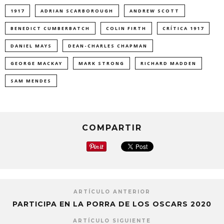
1917
ADRIAN SCARBOROUGH
ANDREW SCOTT
BENEDICT CUMBERBATCH
COLIN FIRTH
CRÍTICA 1917
DANIEL MAYS
DEAN-CHARLES CHAPMAN
GEORGE MACKAY
MARK STRONG
RICHARD MADDEN
SAM MENDES
COMPARTIR
ARTÍCULO ANTERIOR
PARTICIPA EN LA PORRA DE LOS OSCARS 2020
ARTÍCULO SIGUIENTE