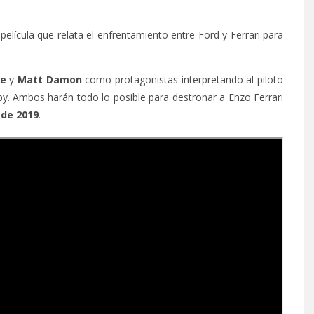
 película que relata el enfrentamiento entre Ford y Ferrari para
le
y
Matt Damon
como protagonistas interpretando al piloto
by. Ambos harán todo lo posible para destronar a Enzo Ferrari
de 2019
.