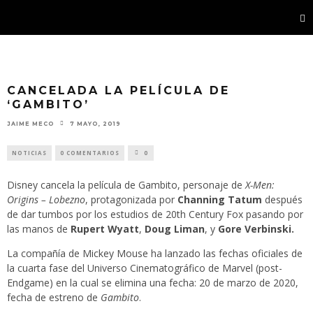
CANCELADA LA PELÍCULA DE
‘GAMBITO’
JAIME MECO
7 MAYO, 2019
NOTICIAS
0 COMENTARIOS
0
Disney cancela la película de Gambito, personaje de
X-Men:
Origins – Lobezno
, protagonizada por
Channing Tatum
después
de dar tumbos por los estudios de 20th Century Fox pasando por
las manos de
Rupert Wyatt
,
Doug Liman
, y
Gore Verbinski.
La compañía de Mickey Mouse ha lanzado las fechas oficiales de
la cuarta fase del Universo Cinematográfico de Marvel (post-
Endgame) en la cual se elimina una fecha: 20 de marzo de 2020,
fecha de estreno de
Gambito
.