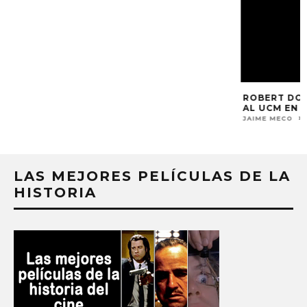
ROBERT DOWNEY 
AL UCM EN BLAC
JAIME MECO
15 SE
LAS MEJORES PELÍCULAS DE LA
HISTORIA