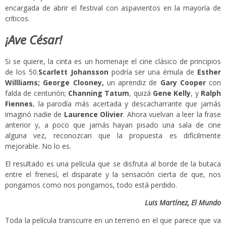
encargada de abrir el festival con aspavientos en la mayoría de
críticos.
¡Ave César!
Si se quiere, la cinta es un homenaje el cine clásico de principios
de los 50.
Scarlett Johansson
podría ser una émula de
Esther
Willliams; George Clooney,
un aprendiz de
Gary Cooper
con
falda de centurión;
Channing Tatum
, quizá
Gene Kelly
, y
Ralph
Fiennes
, la parodía más acertada y descacharrante que jamás
imaginó nadie de
Laurence Olivier
. Ahora vuelvan a leer la frase
anterior y, a poco que jamás hayan pisado una sala de cine
alguna vez, reconozcan que la propuesta es difícilmente
mejorable. No lo es.
El resultado es una película que se disfruta al borde de la butaca
entre el frenesí, el disparate y la sensación cierta de que, nos
pongamos como nos pongamos, todo está perdido.
Luis Martínez, El Mundo
Toda la película transcurre en un terreno en el que parece que va