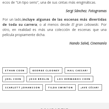
ecos de “Un tipo serio”, una de sus cintas más enigmáticas.
Sergi Sánchez. Fotogramas
Por un lado,
incluye algunas de las escenas más divertidas
de toda su carrera
; o al menos desde
El gran Lebowski.
Por
otro, en realidad es más una colección de escenas que una
película propiamente dicha.
Nando Salvá, Cinemanía
ETHAN COEN
GEORGE CLOONEY
HAIL CAESAR!
JOEL COEN
JOSH BROLIN
LOS HERMANOS COEN
SCARLETT JOHANSSON
TILDA SWINTON
¡AVE CÉSAR!