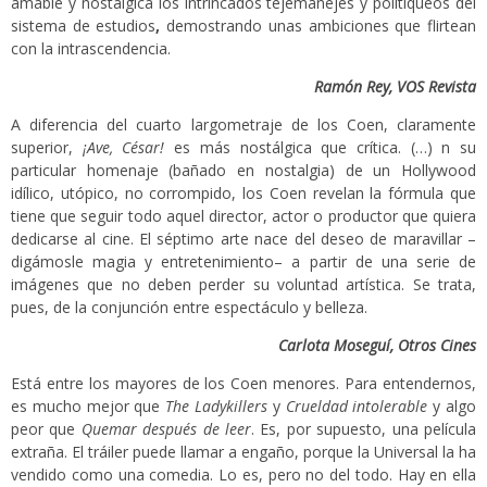
amable y nostálgica los intrincados tejemanejes y politiqueos del
sistema de estudios
,
demostrando unas ambiciones que flirtean
con la intrascendencia.
Ramón Rey, VOS Revista
A diferencia del cuarto largometraje de los Coen, claramente
superior,
¡Ave, César!
es más nostálgica que crítica. (…) n su
particular homenaje (bañado en nostalgia) de un Hollywood
idílico, utópico, no corrompido, los Coen revelan la fórmula que
tiene que seguir todo aquel director, actor o productor que quiera
dedicarse al cine. El séptimo arte nace del deseo de maravillar –
digámosle magia y entretenimiento– a partir de una serie de
imágenes que no deben perder su voluntad artística. Se trata,
pues, de la conjunción entre espectáculo y belleza.
Carlota Moseguí, Otros Cines
Está entre los mayores de los Coen menores. Para entendernos,
es mucho mejor que
The Ladykillers
y
Crueldad intolerable
y algo
peor que
Quemar después de leer
. Es, por supuesto, una película
extraña. El tráiler puede llamar a engaño, porque la Universal la ha
vendido como una comedia. Lo es, pero no del todo. Hay en ella