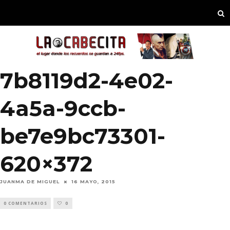
7b8119d2-4e02-
4a5a-9ccb-
be7e9bc73301-
620×372
JUANMA DE MIGUEL
16 MAYO, 2015
0 COMENTARIOS
0