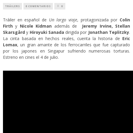
TRÁILERS
0 COMENTARIOS
0
Tráiler en español de
Un largo viaje
, protagonizada por
Colin
Firth
y
Nicole Kidman
además de
Jeremy Irvine, Stellan
Skarsgård
y
Hiroyuki Sanada
dirigida por
Jonathan Teplitzky
.
La cinta basada en hechos reales, cuenta la historia de
Eric
Lomax
, un gran amante de los ferrocarriles que fue capturado
por los japones en Singapur sufriendo numerosas torturas.
Estreno en cines el 4 de julio.