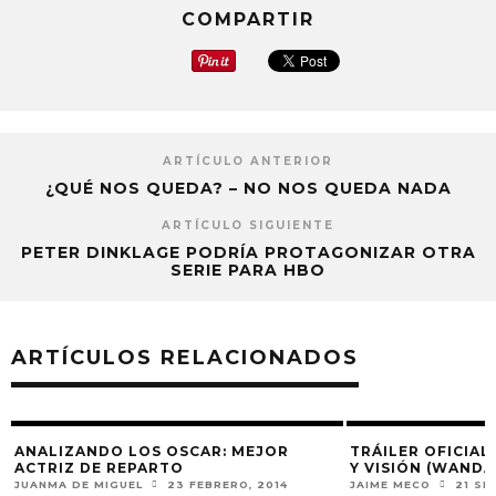
COMPARTIR
ARTÍCULO ANTERIOR
¿QUÉ NOS QUEDA? – NO NOS QUEDA NADA
ARTÍCULO SIGUIENTE
PETER DINKLAGE PODRÍA PROTAGONIZAR OTRA
SERIE PARA HBO
ARTÍCULOS RELACIONADOS
ANALIZANDO LOS OSCAR: MEJOR
TRÁILER OFICIAL
ACTRIZ DE REPARTO
Y VISIÓN (WANDA
JUANMA DE MIGUEL
23 FEBRERO, 2014
JAIME MECO
21 SE