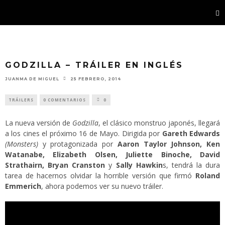
GODZILLA – TRÁILER EN INGLÉS
JUANMA DE MIGUEL
25 FEBRERO, 2014
TRÁILERS
0 COMENTARIOS
0
La nueva versión de
Godzilla
, el clásico monstruo japonés, llegará
a los cines el próximo 16 de Mayo. Dirigida por
Gareth Edwards
(Monsters)
y protagonizada por
Aaron Taylor Johnson, Ken
Watanabe, Elizabeth Olsen, Juliette Binoche, David
Strathairn, Bryan Cranston
y
Sally Hawkin
s, tendrá la dura
tarea de hacernos olvidar la horrible versión que firmó
Roland
Emmerich
, ahora podemos ver su nuevo tráiler.