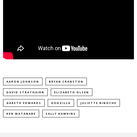
AARON JOHNSON
BRYAN CRANSTON
DAVID STRATHAIRN
ELIZABETH OLSEN
GARETH EDWARDS
GODZILLA
JULIETTE BINOCHE
KEN WATANABE
SALLY HAWKINS