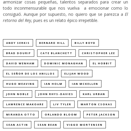
armonizar cosas pequeñas, talentos separados para crear un
todo inconmensurable que nos vuelva a emocionar como lo
consiguió. Aunque por supuesto, no quiero que se parezca a
El
retorno del Rey
, pues es un relato épico irrepetible.
ANDY SERKIS
BERNARD HILL
BILLY BOYD
BRAD DOURIF
CATE BLANCHETT
CHRISTOPHER LEE
DAVID WENHAM
DOMINIC MONAGHAN
EL HOBBIT
EL SEÑOR DE LOS ANILLOS
ELIJAH WOOD
HUGO WEAVING
IAN HOLM
IAN MCKELLEN
JOHN NOBLE
JOHN RHYS-DAVIES
KARL URBAN
LAWRENCE MAKOARE
LIV TYLER
MARTON CSOKAS
MIRANDA OTTO
ORLANDO BLOOM
PETER JACKSON
SEAN ASTIN
SEAN BEAN
VIGGO MORTENSEN