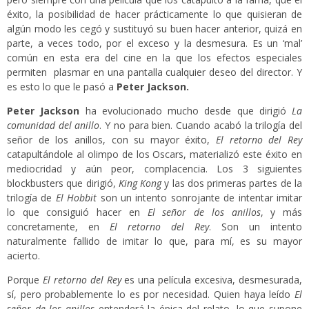
éxito, la posibilidad de hacer prácticamente lo que quisieran de
algún modo les cegó y sustituyó su buen hacer anterior, quizá en
parte, a veces todo, por el exceso y la desmesura. Es un ‘mal’
común en esta era del cine en la que los efectos especiales
permiten plasmar en una pantalla cualquier deseo del director. Y
es esto lo que le pasó a
Peter Jackson.
Peter Jackson
ha evolucionado mucho desde que dirigió
La
comunidad del anillo
. Y no para bien. Cuando acabó la trilogía del
señor de los anillos, con su mayor éxito,
El retorno del Rey
catapultándole al olimpo de los Oscars, materializó este éxito en
mediocridad y aún peor, complacencia. Los 3 siguientes
blockbusters que dirigió,
King Kong
y las dos primeras partes de la
trilogía de
El Hobbit
son un intento sonrojante de intentar imitar
lo que consiguió hacer en
El señor de los anillos
, y más
concretamente, en
El retorno del Rey
. Son un intento
naturalmente fallido de imitar lo que, para mí, es su mayor
acierto.
Porque
El retorno del Rey
es una película excesiva, desmesurada,
sí, pero probablemente lo es por necesidad. Quien haya leído
El
señor de los anillos
entenderá la épica del relato, lo que supone