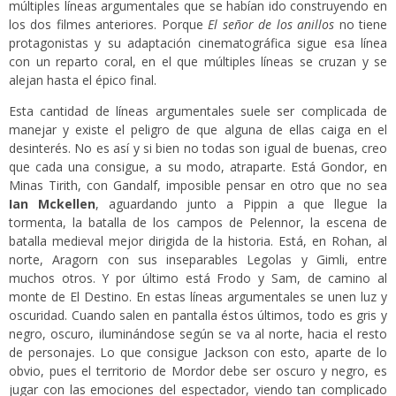
múltiples líneas argumentales que se habían ido construyendo en
los dos filmes anteriores. Porque
El señor de los anillos
no tiene
protagonistas y su adaptación cinematográfica sigue esa línea
con un reparto coral, en el que múltiples líneas se cruzan y se
alejan hasta el épico final.
Esta cantidad de líneas argumentales suele ser complicada de
manejar y existe el peligro de que alguna de ellas caiga en el
desinterés. No es así y si bien no todas son igual de buenas, creo
que cada una consigue, a su modo, atraparte. Está Gondor, en
Minas Tirith, con Gandalf, imposible pensar en otro que no sea
Ian Mckellen
, aguardando junto a Pippin a que llegue la
tormenta, la batalla de los campos de Pelennor, la escena de
batalla medieval mejor dirigida de la historia. Está, en Rohan, al
norte, Aragorn con sus inseparables Legolas y Gimli, entre
muchos otros. Y por último está Frodo y Sam, de camino al
monte de El Destino. En estas líneas argumentales se unen luz y
oscuridad. Cuando salen en pantalla éstos últimos, todo es gris y
negro, oscuro, iluminándose según se va al norte, hacia el resto
de personajes. Lo que consigue Jackson con esto, aparte de lo
obvio, pues el territorio de Mordor debe ser oscuro y negro, es
jugar con las emociones del espectador, viendo tan complicado