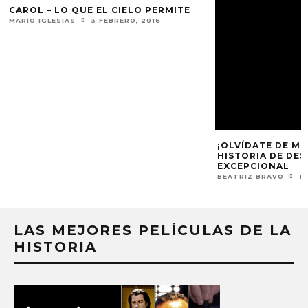
E
CAROL – LO QUE EL CIELO PERMITE
¡OLVÍDATE DE MÍ
HISTORIA DE DE
MARIO IGLESIAS
3 FEBRERO, 2016
EXCEPCIONAL
BEATRIZ BRAVO
15
LAS MEJORES PELÍCULAS DE LA
HISTORIA