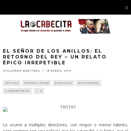
EL SEÑOR DE LOS ANILLOS: EL
RETORNO DEL REY – UN RELATO
ÉPICO IRREPETIBLE
GUILLERMO MARTÍNEZ
18 ENERO, 2014
CRÍTICAS
ESPECIAL OSCAR
ESPECIALES
NO ESTRENOS
0 COMENTARIOS
0
Le ocurre a múltiples directores, con mayor o menor talento,
pero siempre con una película que los catapultó a la fama, que el