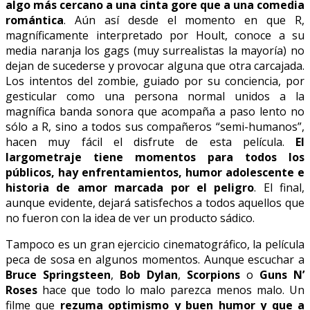
algo más cercano a una cinta gore que a una comedia
romántica
. Aún así desde el momento en que R,
magníficamente interpretado por Hoult, conoce a su
media naranja los gags (muy surrealistas la mayoría) no
dejan de sucederse y provocar alguna que otra carcajada.
Los intentos del zombie, guiado por su conciencia, por
gesticular como una persona normal unidos a la
magnífica banda sonora que acompaña a paso lento no
sólo a R, sino a todos sus compañeros “semi-humanos”,
hacen muy fácil el disfrute de esta película.
El
largometraje tiene momentos para todos los
públicos, hay enfrentamientos, humor adolescente e
historia de amor marcada por el peligro
. El final,
aunque evidente, dejará satisfechos a todos aquellos que
no fueron con la idea de ver un producto sádico.
Tampoco es un gran ejercicio cinematográfico, la película
peca de sosa en algunos momentos. Aunque escuchar a
Bruce Springsteen
,
Bob Dylan
,
Scorpions
o
Guns N’
Roses
hace que todo lo malo parezca menos malo. Un
filme que
rezuma optimismo y buen humor y que a