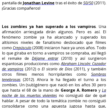
pantalla de
Jonathan Levine
tras el éxito de
50/50
(2011).
¡Gracias compañeros!
Los zombies ya han superado a los vampiros
. Una
afirmación arriesgada dirán algunos. Pero es así. El
fenómeno zombie ya ha alcanzado y superado los
altísimos niveles de fanatismo desbocado que filmes
como
Crepúsculo
(2008) iniciaron hace ya unos años. Todo
lo que giraba en torno a vampiros se compraba, así llegó
el remake de
Déjame entrar
(2010) y así surgieron
espantosas producciones como
Abraham Lincoln: Cazador
de vampiros
(2012) o
El sicario de Dios
(2011), y también
otros filmes menos horripilantes como
Sombras
tenebrosas
(2012). Ahora le ha llegado el turno a los
zombies. Un (sub)género que nació en los años 30 pero
que hasta el 68 de la mano de
George A. Romero
y
La
noche de los muertos vivientes
no consiguió dar de qué
hablar. A pesar de todo la temática zombie no consiguió
consolidarse como una apuesta jugosa hasta que,