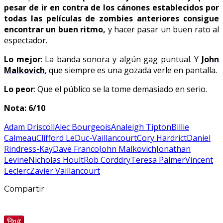
pesar de ir en contra de los cánones establecidos por
todas las películas de zombies anteriores consigue
encontrar un buen ritmo,
y hacer pasar un buen rato al
espectador.
Lo mejor
: La banda sonora y algún gag puntual. Y
John
Malkovich
, que siempre es una gozada verle en pantalla.
Lo peor
: Que el público se la tome demasiado en serio.
Nota: 6/10
Adam Driscoll
Alec Bourgeois
Analeigh Tipton
Billie
Calmeau
Clifford LeDuc-Vaillancourt
Cory Hardrict
Daniel
Rindress-Kay
Dave Franco
John Malkovich
Jonathan
Levine
Nicholas Hoult
Rob Corddry
Teresa Palmer
Vincent
Leclerc
Zavier Vaillancourt
Compartir