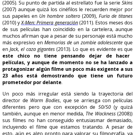
(2005). Su punto de partida al estrellato fue la serie
Skins
(2007) aunque quizá los cinéfilos le recuerden mejor por
sus papeles en
Un hombre soltero
(2009),
Furia de titanes
(2010) y
X-Men: Primera generación
(2011). Estos meses dos
de sus películas han coincidido en la cartelera, aunque
muchos afirman que a pesar de su personaje está mucho
más expresivo en
Memorias de un zombie adolescente
que
en
Jack, el caza gigantes
(2013). Lo que es evidente es que
este chico no tiene pensando dejar de hacer
películas, y aunque de momento no se ha lanzado a
protagonizar algún filme un poco más exigente a sus
23 años está demostrando que tiene un futuro
prometedor por delante
.
Un poco más irregular está siendo la trayectoria del
director de
Warm Bodies
, que se arriesga con películas
diferentes pero que con excepción de
50/50
(y quizá
también, aunque en menor medida,
The Wackness
(2008))
sus filmes no han conseguido entusiasmar demasiado,
incluyendo el filme que estamos tratando. A pesar de
esto, aún es algo pronto para valorar su filmografía, ya