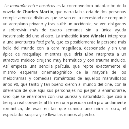
La montaña entre nosotros
es la conmovedora adaptación de la
novela de
Charles Martin
, que narra la historia de dos personas
completamente distintas que se ven en la necesidad de compartir
un aeroplano privado y tras sufrir un accidente, se ven obligados
a sobrevivir más de cuatro semanas sin la única ayuda
inestimable del uno al otro. La imbatible
Kate Winslet
interpreta
a una aventurera fotógrafa, que es posiblemente la persona más
bella del mundo con la cara magullada, despeinada y sin una
ápice de maquillaje, mientras que
Idris Elba
interpreta a un
atractivo médico cirujano muy hermético y con trauma incluido.
Así empieza una sencilla película, que repite exactamente el
mismo esquema cinematográfico de la mayoría de los
melodramas y comedias románticas de aquellos maravillosos
años 90, que tanto y tan bueno dieron al mundo del cine, con la
diferencia de que aquí sus personajes no juegan a enamorarse,
sino que se enamoran con una pureza y naturalidad, que casi a
tiempo real convierte al film en una preciosa cinta profundamente
romántica, de esas en las que cuando uno mira al otro, el
espectador suspira y se lleva las manos al pecho.