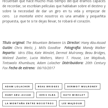
recuerdan que hace mucho más tiempo del que éramos capaces
de recordar, se escribían películas que hablaban sobre el destino y
sobre la necesidad de dar un giro en tu vida y empezar de
cero.
La montaña entre nosotros
es una amable y pequeñita
propuesta, que te si te dejas llevar, te robará el corazón.
Título original:
The Mountain Between Us
Director:
Hany Abu-Assad
Guión:
Chris Weitz, J. Mills Goodloe
Fotografía:
Mandy Walker
Reparto:
Idris Elba,
Kate Winslet,
Dermot Mulroney,
Beau Bridges,
Waleed Zuaiter,
Lucia Walters,
Marci T. House,
Lee Majdoub,
Tintswalo Khumbuza,
Adam Lolacher
Distribuidora:
20th Century
Fox
Fecha de estreno:
06/10/2017
ADAM LOLACHER
BEAU BRIDGES
DERMOT MULRONEY
HANY ABU-ASSAD
IDRIS ELBA
KATE WINSLET
LA MONTAÑA ENTRE NOSOTROS
LEE MAJDOUB