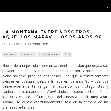
LA MONTAÑA ENTRE NOSOTROS –
AQUELLOS MARAVILLOSOS AÑOS 90
JAIME MECO
6 OCTUBRE, 2017
CRÍTICAS
ESTRENOS
0 COMENTARIOS
0
Hablar de una película sobre un accidente de avión que deja a sus
pasajeros heridos y perdidos en unas remotas montañas en
pleno invierno produce dos cosas: una que automáticamente
pienses en cualquier película filmada en los años ‘90 y dos: que
deliberadamente te vengan al recuerdo los protagonistas y
caníbales involuntarios de
¡Viven!
, título por supuesto también de
los 90. Y es que la última cinta del cineasta israelí
Hany Abu-
Assad,
se centra afortunadamente solo en la primera de las
premisas anteriores.