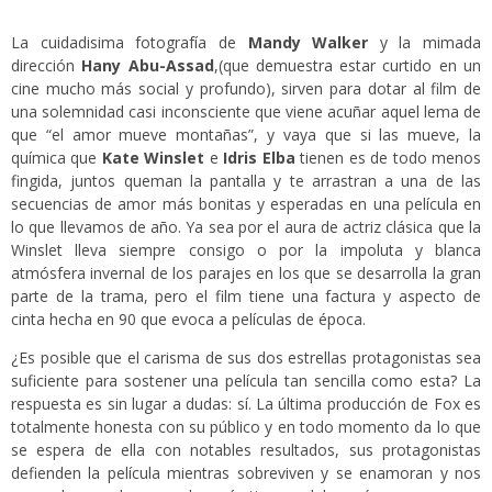
La cuidadisima fotografía de
Mandy Walker
y la mimada
dirección
Hany Abu-Assad
,(que demuestra estar curtido en un
cine mucho más social y profundo), sirven para dotar al film de
una solemnidad casi inconsciente que viene acuñar aquel lema de
que “el amor mueve montañas”, y vaya que si las mueve, la
química que
Kate Winslet
e
Idris Elba
tienen es de todo menos
fingida, juntos queman la pantalla y te arrastran a una de las
secuencias de amor más bonitas y esperadas en una película en
lo que llevamos de año. Ya sea por el aura de actriz clásica que la
Winslet lleva siempre consigo o por la impoluta y blanca
atmósfera invernal de los parajes en los que se desarrolla la gran
parte de la trama, pero el film tiene una factura y aspecto de
cinta hecha en 90 que evoca a películas de época.
¿Es posible que el carisma de sus dos estrellas protagonistas sea
suficiente para sostener una película tan sencilla como esta? La
respuesta es sin lugar a dudas: sí. La última producción de Fox es
totalmente honesta con su público y en todo momento da lo que
se espera de ella con notables resultados, sus protagonistas
defienden la película mientras sobreviven y se enamoran y nos