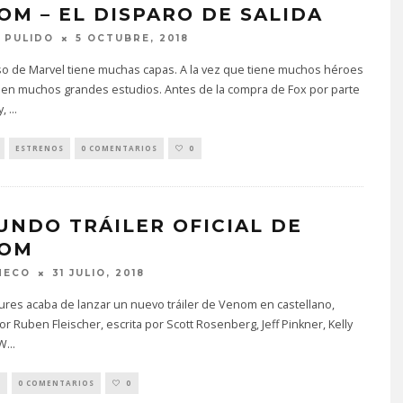
OM – EL DISPARO DE SALIDA
 PULIDO
5 OCTUBRE, 2018
so de Marvel tiene muchas capas. A la vez que tiene muchos héroes
s en muchos grandes estudios. Antes de la compra de Fox por parte
y,
...
ESTRENOS
0 COMENTARIOS
0
UNDO TRÁILER OFICIAL DE
OM
MECO
31 JULIO, 2018
ures acaba de lanzar un nuevo tráiler de Venom en castellano,
por Ruben Fleischer, escrita por Scott Rosenberg, Jeff Pinkner, Kelly
 W
...
S
0 COMENTARIOS
0