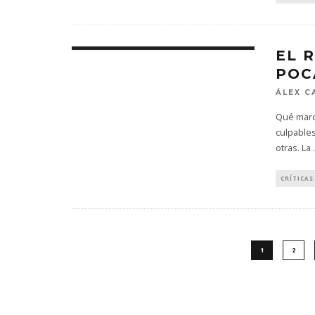
EL 
POC
ÁLEX 
Qué marca
culpables
otras. La
.
CRÍTICAS
1
2