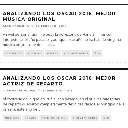
ANALIZANDO LOS OSCAR 2016: MEJOR
MÚSICA ORIGINAL
ÁLEX CARMONA
26 FEBRERO, 2016
A nivel personal, aun me pesa la no victoria de Hans Zimmer con
Interestellar el año pasado, y aunque este año no ha habido ninguna
música original que destacas
...
FESTIVALES
NOTICIAS
OSCARS
0 COMENTARIOS
0
ANALIZANDO LOS OSCAR 2016: MEJOR
ACTRIZ DE REPARTO
JUANMA DE MIGUEL
21 FEBRERO, 2016
Al contrario de lo que ocurrió el año pasado, en el que las categorías
de reparto quedaron completamente definidas desde el principio de la
carrera, este año he
...
NOTICIAS
OSCARS
PREMIOS DE CINE
0 COMENTARIOS
0