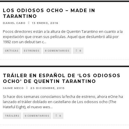
LOS ODIOSOS OCHO – MADE IN
TARANTINO
DANIEL CABO
13 ENERO, 2016
Pocos directores están a la altura de Quentin Tarantino en cuanto a la
expectación que crean sus películas. Aquel que deslumbró allá por
1992 con un debut tan c
...
CRÍTICAS
ESTRENOS
0 COMENTARIOS
0
TRÁILER EN ESPAÑOL DE ‘LOS ODIOSOS
OCHO’ DE QUENTIN TARANTINO
JAIME MECO
23 DICIEMBRE, 2015
Si hace dos semanas conocíamos la fecha de estreno, ahora eOne ha
lanzado el tráiler doblado en castellano de Los odiosos ocho (The
Hateful Eight), el nuevo wes
...
TRÁILERS
0 COMENTARIOS
0