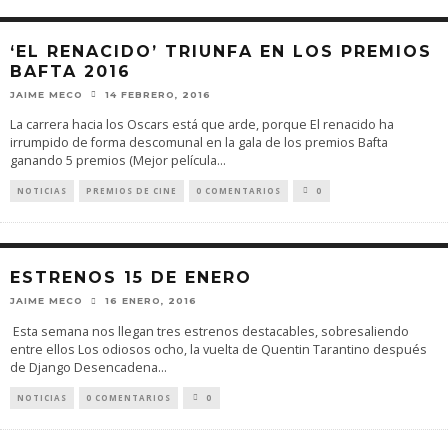
‘EL RENACIDO’ TRIUNFA EN LOS PREMIOS
BAFTA 2016
JAIME MECO
14 FEBRERO, 2016
La carrera hacia los Oscars está que arde, porque El renacido ha
irrumpido de forma descomunal en la gala de los premios Bafta
ganando 5 premios (Mejor película
...
NOTICIAS
PREMIOS DE CINE
0 COMENTARIOS
0
ESTRENOS 15 DE ENERO
JAIME MECO
16 ENERO, 2016
Esta semana nos llegan tres estrenos destacables, sobresaliendo
entre ellos Los odiosos ocho, la vuelta de Quentin Tarantino después
de Django Desencadena
...
NOTICIAS
0 COMENTARIOS
0