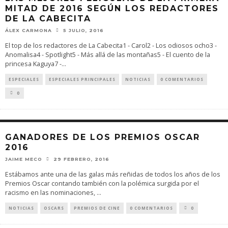
MITAD DE 2016 SEGÚN LOS REDACTORES
DE LA CABECITA
ÁLEX CARMONA
5 JULIO, 2016
El top de los redactores de La Cabecita1 - Carol2 - Los odiosos ocho3 -
Anomalisa4 - Spotlight5 - Más allá de las montañas5 - El cuento de la
princesa Kaguya7 -
...
ESPECIALES
ESPECIALES PRINCIPALES
NOTICIAS
0 COMENTARIOS
0
GANADORES DE LOS PREMIOS OSCAR
2016
JAIME MECO
29 FEBRERO, 2016
Estábamos ante una de las galas más reñidas de todos los años de los
Premios Oscar contando también con la polémica surgida por el
racismo en las nominaciones,
...
NOTICIAS
OSCARS
PREMIOS DE CINE
0 COMENTARIOS
0