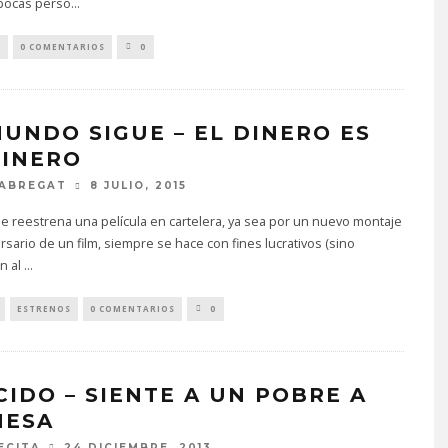
 pocas perso
...
S
0 COMENTARIOS
0
MUNDO SIGUE – EL DINERO ES
DINERO
FABREGAT
8 JULIO, 2015
 reestrena una película en cartelera, ya sea por un nuevo montaje
ersario de un film, siempre se hace con fines lucrativos (sino
n al
...
ESTRENOS
0 COMENTARIOS
0
CIDO – SIENTE A UN POBRE A
MESA
ECITA
24 DICIEMBRE, 2013