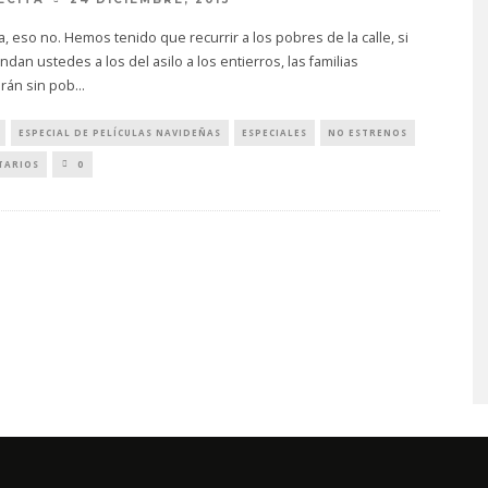
 eso no. Hemos tenido que recurrir a los pobres de la calle, si
dan ustedes a los del asilo a los entierros, las familias
rán sin pob
...
ESPECIAL DE PELÍCULAS NAVIDEÑAS
ESPECIALES
NO ESTRENOS
TARIOS
0