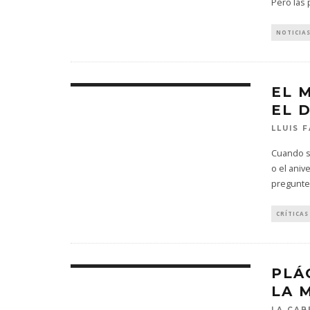
Pero las
NOTICIA
EL 
EL 
LLUIS 
Cuando se
o el aniv
pregunte
CRÍTICAS
PLÁ
LA 
LA CAB