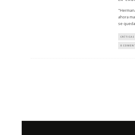
"Hermana,
ahora man
se queda
CRÍTICAS
0 COMEN