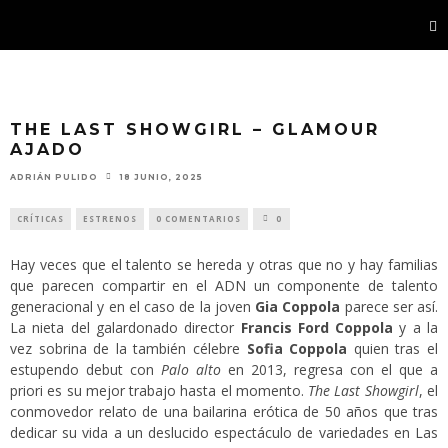
THE LAST SHOWGIRL – GLAMOUR
AJADO
ADRIÁN PULIDO
18 JUNIO, 2025
CRÍTICAS
ESTRENOS
0 COMENTARIOS
0
Hay veces que el talento se hereda y otras que no y hay familias
que parecen compartir en el ADN un componente de talento
generacional y en el caso de la joven
Gia Coppola
parece ser así.
La nieta del galardonado director
Francis Ford Coppola
y a la
vez sobrina de la también célebre
Sofia Coppola
quien tras el
estupendo debut con
Palo alto
en 2013, regresa con el que a
priori es su mejor trabajo hasta el momento.
The Last Showgirl
, el
conmovedor relato de una bailarina erótica de 50 años que tras
dedicar su vida a un deslucido espectáculo de variedades en Las