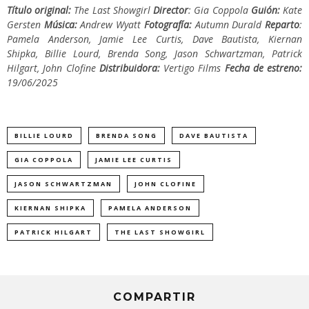
Título original:
The Last Showgirl
Director
: Gia Coppola
Guión:
Kate
Gersten
Música:
Andrew Wyatt
Fotografía:
Autumn Durald
Reparto
:
Pamela Anderson, Jamie Lee Curtis, Dave Bautista, Kiernan
Shipka, Billie Lourd, Brenda Song, Jason Schwartzman, Patrick
Hilgart, John Clofine
Distribuidora:
Vertigo Films
Fecha de estreno:
19/06/2025
BILLIE LOURD
BRENDA SONG
DAVE BAUTISTA
GIA COPPOLA
JAMIE LEE CURTIS
JASON SCHWARTZMAN
JOHN CLOFINE
KIERNAN SHIPKA
PAMELA ANDERSON
PATRICK HILGART
THE LAST SHOWGIRL
COMPARTIR