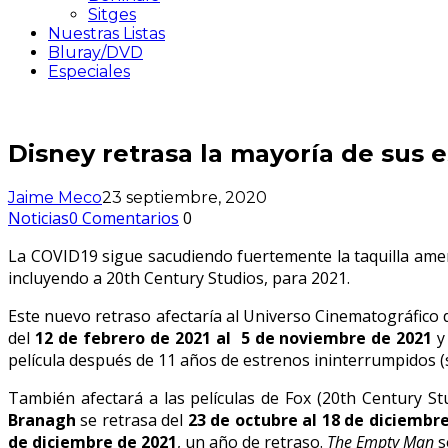
Sitges
Nuestras Listas
Bluray/DVD
Especiales
Disney retrasa la mayoría de sus 
Jaime Meco
23 septiembre, 2020
Noticias
0 Comentarios
0
La COVID19 sigue sacudiendo fuertemente la taquilla amer
incluyendo a 20th Century Studios, para 2021.
Este nuevo retraso afectaría al Universo Cinematográfico 
del
12 de febrero de 2021 al 5 de noviembre de 2021
película después de 11 años de estrenos ininterrumpidos 
También afectará a las películas de Fox (20th Century S
Branagh
se retrasa del
23 de octubre al 18 de diciembr
de diciembre de 2021
, un año de retraso.
The Empty Man
s