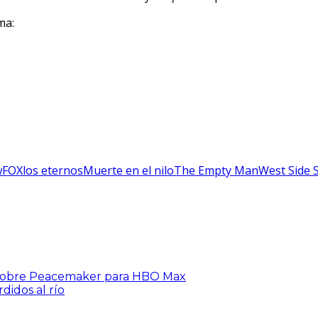
ma:
w
FOX
los eternos
Muerte en el nilo
The Empty Man
West Side 
d sobre Peacemaker para HBO Max
didos al río