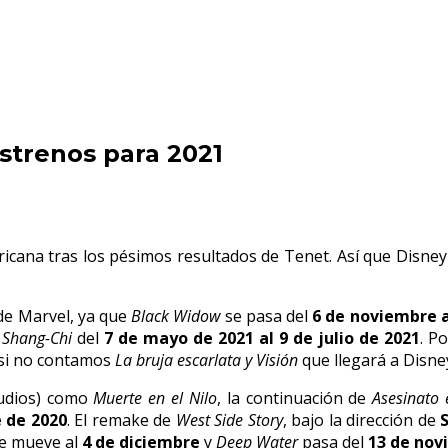
estrenos para 2021
icana tras los pésimos resultados de Tenet. Así que Disney 
de Marvel, ya que
Black Widow
se pasa del
6 de noviembre a
y
Shang-Chi
del
7 de mayo de 2021 al 9 de julio de 2021
. P
(si no contamos
La bruja escarlata y Visión
que llegará a Disne
tudios) como
Muerte en el Nilo
, la continuación de
Asesinato 
e de 2020
. El remake de
West Side Story
, bajo la dirección de
e mueve al
4 de diciembre
y
Deep Water
pasa del
13 de nov