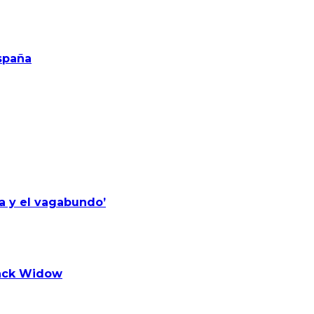
spaña
a y el vagabundo’
lack Widow