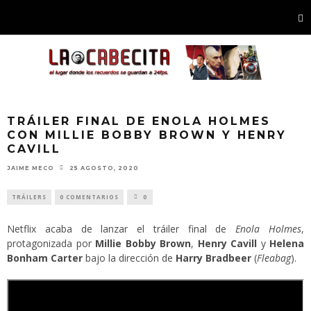
TRÁILER FINAL DE ENOLA HOLMES
CON MILLIE BOBBY BROWN Y HENRY
CAVILL
JAIME MECO
25 AGOSTO, 2020
TRÁILERS
0 COMENTARIOS
0
Netflix acaba de lanzar el tráiler final de
Enola Holmes
,
protagonizada por
Millie Bobby Brown
,
Henry Cavill
y
Helena
Bonham Carter
bajo la dirección de
Harry Bradbeer
(
Fleabag
).