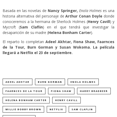
Basada en las novelas de
Nancy Springer,
Enola Holmes
es una
historia alternativa del personaje de
Arthur Conan Doyle
donde
conoceremos a la hermana de Sherlock Holmes (
Henry Cavill
) y
Mycroft (
Sam Claflin
) en el que tendrá que investigar la
desaparición de su madre (
Helena Bonham Carter
).
El reparto lo completan
Adeel Akhtar, Fiona Shaw, Faarnces
de la Tour, Burn Gorman y Susan Wokoma. La película
llegará a Netflix el 23 de septiembre.
ADEEL AKHTAR
BURN GORMAN
ENOLA HOLMES
FAARNCES DE LA TOUR
FIONA SHAW
HARRY BRADBEER
HELENA BONHAM CARTER
HENRY CAVILL
MILLIE BOBBY BROWN
NETFLIX
SAM CLAFLIN