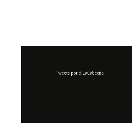
Tweets por @LaCabecita