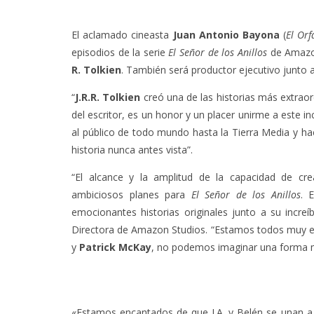
El aclamado cineasta
Juan Antonio Bayona
(
El Orf
episodios de la serie
El Señor de los Anillos
de Amazon
R. Tolkien
. También será productor ejecutivo junto a
“
J.R.R. Tolkien
creó una de las historias más extraor
del escritor, es un honor y un placer unirme a este i
al público de todo mundo hasta la Tierra Media y ha
historia nunca antes vista”.
“El alcance y la amplitud de la capacidad de cr
ambiciosos planes para
El Señor de los Anillos
. 
emocionantes historias originales junto a su increí
Directora de Amazon Studios. “Estamos todos muy 
y
Patrick McKay
, no podemos imaginar una forma me
«Estamos encantados de que J.A. y Belén se unan a