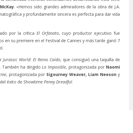
 McKay
. «Hemos sido grandes admiradores de la obra de J.A.
matográfica y profundamente sincera es perfecta para dar vida
mado por la crítica
El Orfanato
, cuyo productor ejecutivo fue
os en su premiere en el Festival de Cannes y más tarde ganó 7
l.
er
Jurassic World: El Reino Caído
, que consiguió una taquilla de
. También ha dirigido
Lo Imposible
, protagonizada por
Naomi
rme
, protagonizada por
Sigourney Weaver, Liam Neeson
y
 del éxito de Showtime
Penny Dreadful
.