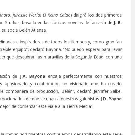
anato, Jurassic World: El Reino Caído
) dirigirá los dos primeros
 Studios, basada en las icónicas novelas de fantasía de
J. R.
 su socia Belén Atienza.
dinarias e inspiradoras de todos los tiempos y, como gran fan
ncreíble equipo”, declaró Bayona. “No puedo esperar para llevar
cer que descubran las maravillas de la Segunda Edad, con una
eación de
J.A. Bayona
encaja perfectamente con nuestros
Es apasionado y colaborador, un visionario que ha creado
ble compañera de producción, Belén”, declaró Jennifer Salke,
emocionados de que se unan a nuestros guionistas
J.D. Payne
jor de comenzar este viaje a la Tierra Media”.
 la
comunidad
mientras continuamos desarrollando esta serie