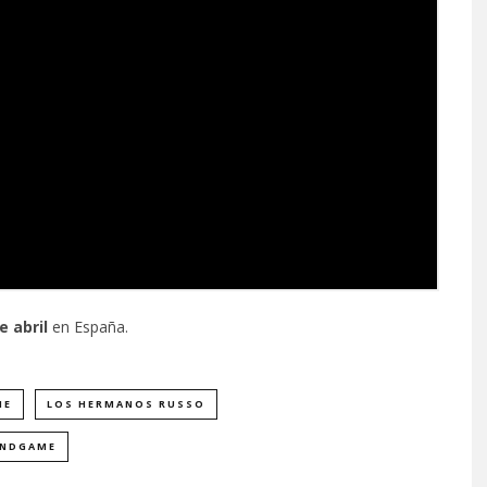
e abril
en España.
ME
LOS HERMANOS RUSSO
ENDGAME