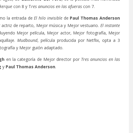
kerque
con 8 y T
res anuncios en las afueras
con 7.
omo la entrada de
El hilo invisible
de
Paul Thomas Anderson
r actriz de reparto, Mejor música y Mejor vestuario.
El instante
uyendo Mejor película, Mejor actor, Mejor fotografía, Mejor
quillaje.
Mudbound
, película producida por Netflix, opta a 3
otografía y Mejor guión adaptado.
gh
en la categoría de Mejor director por
Tres anuncios en las
g
y
Paul Thomas Anderson
.