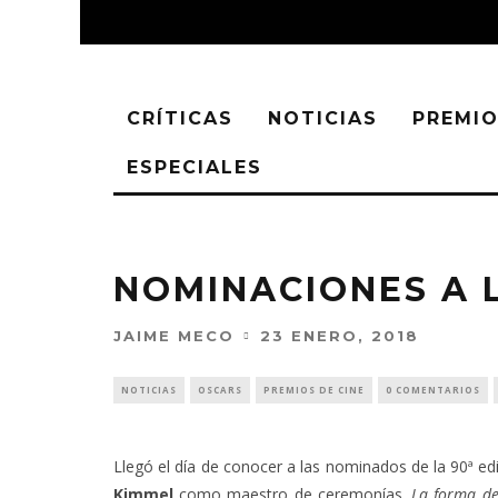
CRÍTICAS
NOTICIAS
PREMIO
ESPECIALES
NOMINACIONES A 
JAIME MECO
23 ENERO, 2018
NOTICIAS
OSCARS
PREMIOS DE CINE
0 COMENTARIOS
Llegó el día de conocer a las nominados de la 90ª ed
Kimmel
como maestro de ceremonías.
La forma de