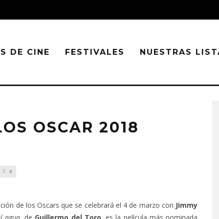
S DE CINE
FESTIVALES
NUESTRAS LIST
LOS OSCAR 2018
0
ición de los Oscars que se celebrará el 4 de marzo con
Jimmy
l agua
, de
Guillermo del Toro
, es la película más nominada