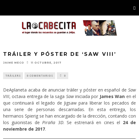
TRÁILER Y PÓSTER DE ‘SAW VIII’
JAIME MECO
11 OCTUBRE, 2017
TRÁILERS
0 COMENTARIOS
0
DeAplaneta acaba de anunciar tráiler y póster en español de
Saw
VIII
, octava entrega de la saga
Saw
iniciada por
James Wan
en el
que continuará el legado de Jigsaw para liberar los pecados de
una serie de personas descarriadas. En esta entrega, los
hermanos Spierig se han encargado de la dirección, contando con
los guionistas de
Piraña 3D
. Se estrenará en cines el
24 de
noviembre de 2017
.