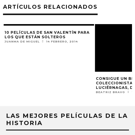
ARTÍCULOS RELACIONADOS
10 PELÍCULAS DE SAN VALENTÍN PARA
CONSIGUE UN BLU
LOS QUE ESTÁN SOLTEROS
COLECCIONISTA 
LUCIÉRNAGAS, D
JUANMA DE MIGUEL
14 FEBRERO, 2014
BEATRIZ BRAVO
7
LAS MEJORES PELÍCULAS DE LA
HISTORIA