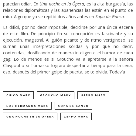
parecían odiar. En
Una noche en la Ópera
, es la alta burguesía, las
relaciones diplomáticas y las apariencias las están en el punto de
mira. Algo que ya se repitió dos años antes en
Sopa de Ganso
.
Es difícil, por no decir imposible, decidirse por una única escena
de este film. De principio fin su concepción es fascinante y su
ejecución, magistral. Al guión picante y de ritmo vertiginoso, se
suman unas interpretaciones sólidas y por qué no decir,
contenidas, dosificando de manera inteligente el humor de cada
gag. Lo de menos es si Groucho va a apretarse a la señora
Claypool o si Tomasso logrará despertar a tiempo para la cena,
eso, después del primer golpe de puerta, se te olvida. Todavía
CHICO MARX
GROUCHO MARX
HARPO MARX
LOS HERMANOS MARX
SOPA DE GANSO
UNA NOCHE EN LA ÓPERA
ZEPPO MARX