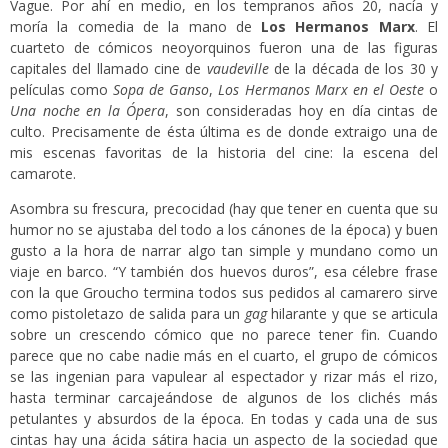
Vague. Por ahí en medio, en los tempranos años 20, nacía y
moría la comedia de la mano de
Los Hermanos Marx
. El
cuarteto de cómicos neoyorquinos fueron una de las figuras
capitales del llamado cine de
vaudeville
de la década de los 30 y
películas como
Sopa de Ganso
,
Los Hermanos Marx en el Oeste
o
Una noche en la Ópera
, son consideradas hoy en día cintas de
culto. Precisamente de ésta última es de donde extraigo una de
mis escenas favoritas de la historia del cine: la escena del
camarote.
Asombra su frescura, precocidad (hay que tener en cuenta que su
humor no se ajustaba del todo a los cánones de la época) y buen
gusto a la hora de narrar algo tan simple y mundano como un
viaje en barco. “Y también dos huevos duros”, esa célebre frase
con la que Groucho termina todos sus pedidos al camarero sirve
como pistoletazo de salida para un
gag
hilarante y que se articula
sobre un crescendo cómico que no parece tener fin. Cuando
parece que no cabe nadie más en el cuarto, el grupo de cómicos
se las ingenian para vapulear al espectador y rizar más el rizo,
hasta terminar carcajeándose de algunos de los clichés más
petulantes y absurdos de la época. En todas y cada una de sus
cintas hay una ácida sátira hacia un aspecto de la sociedad que