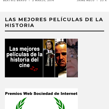
BEATRIZ BRAVO
2 MARZO, 2014
JAIME MECO
23 AG
LAS MEJORES PELÍCULAS DE LA
HISTORIA