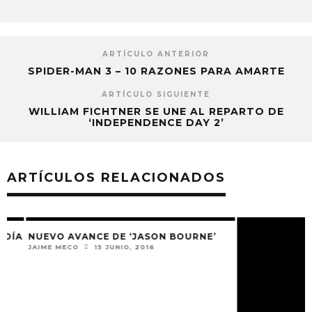
ARTÍCULO ANTERIOR
SPIDER-MAN 3 – 10 RAZONES PARA AMARTE
ARTÍCULO SIGUIENTE
WILLIAM FICHTNER SE UNE AL REPARTO DE
‘INDEPENDENCE DAY 2’
ARTÍCULOS RELACIONADOS
A
NUEVO AVANCE DE ‘JASON BOURNE’
HARLEY QUINN A
NUEVO TRÁILER D
JAIME MECO
15 JUNIO, 2016
JAIME MECO
9 ENE