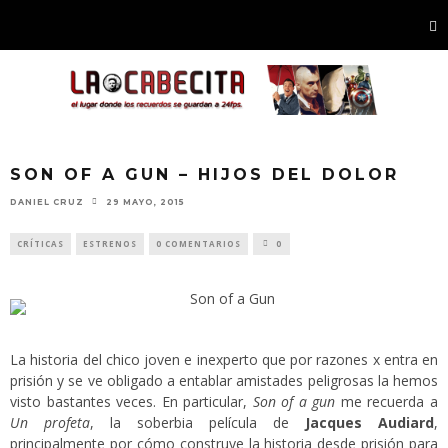
SON OF A GUN – HIJOS DEL DOLOR
DANIEL CRUZ
29 MAYO, 2015
CRÍTICAS
ESTRENOS
0 COMENTARIOS
0
La historia del chico joven e inexperto que por razones x entra en
prisión y se ve obligado a entablar amistades peligrosas la hemos
visto bastantes veces. En particular,
Son of a gun
me recuerda a
Un profeta
, la soberbia película de
Jacques Audiard
,
principalmente por cómo construye la historia desde prisión para