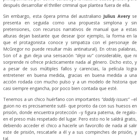
después desarrollar el thriller criminal que plantea fuera de ella.
Sin embargo, esta ópera prima del australiano
Julius Avery
se
presenta en seguida como una propuesta simplona y sin
pretensiones, con recursos narrativos de manual que a estas
alturas dejan bastante que desear (por ejemplo, la forma en la
que el protagonista conoce y simpatiza con el personaje de
McGregor no puede resultar más antinatural). En otras palabras,
Son of a gun deja una sensación
“deja vu”
considerable, que ni
sorprende ni ofrece prácticamente nada al género. Dicho esto, y
a pesar de sus múltiples fallos y carencias, la película logra
entretener en buena medida, gracias en buena medida a una
acción rodada con mucho pulso y a un modelo de historia que
casi siempre engancha, por poco bien contada que esté.
Tenemos a un chico huérfano con importantes
“daddy issues”
–el
guion no es precisamente sutil- que pronto da con sus huesos en
prisión, donde encuentra protección –y figura paterna, de regalo-
en el preso más respetado del lugar. Pero esto no le saldrá gratis,
debiendo acceder el chico a hacerle un favorcillo de nada al salir
este de prisión, rescatarle a él y a sus compinches de prisión, y
tal.