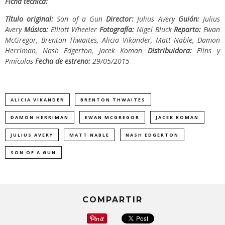
Ficha técnica:
Título original:
Son of a Gun
Director:
Julius Avery
Guión:
Julius
Avery
Música:
Elliott Wheeler
Fotografía:
Nigel Bluck
Reparto:
Ewan
McGregor, Brenton Thwaites, Alicia Vikander, Matt Nable, Damon
Herriman, Nash Edgerton, Jacek Koman
Distribuidora:
Flins y
Pinículas
Fecha de estreno:
29/05/2015
ALICIA VIKANDER
BRENTON THWAITES
DAMON HERRIMAN
EWAN MCGREGOR
JACEK KOMAN
JULIUS AVERY
MATT NABLE
NASH EDGERTON
SON OF A GUN
COMPARTIR